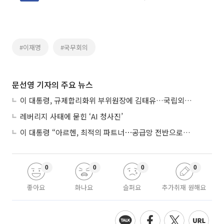
#이재명
#국무회의
문선영 기자의 주요 뉴스
이 대통령, 규제합리화위 부위원장에 김태유…국립외교원장 김흥규
레버리지 사태에 묻힌 ‘AI 청사진’
이 대통령 “아르헨, 최적의 파트너⋯공급망 전반으로 확대”
0
0
0
0
좋아요
화나요
슬퍼요
추가취재 원해요