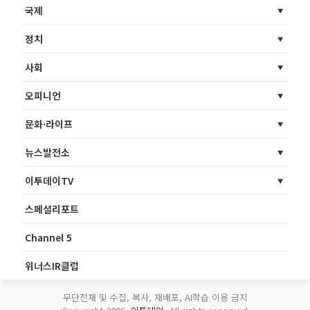
국제
정치
사회
오피니언
문화·라이프
뉴스발전소
이투데이TV
스페셜리포트
Channel 5
위너스IR클럽
무단전재 및 수집, 복사, 재배포, AI학습 이용 금지