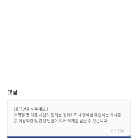
댓글
0 / 300