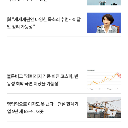
與 “세제개편안 다양한 목소리 수렴…이달
말 정리 가능성”
블룸버그 “레버리지 거품 빠진 코스피, 변
동성 최악 국면 지났을 가능성”
영업익으로 이자도 못 낸다…건설 한계기
업 5년 새 62→173곳