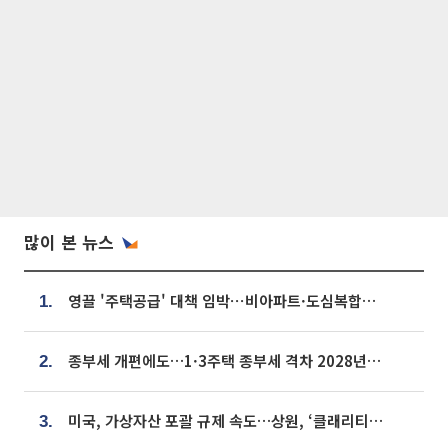
많이 본 뉴스
영끌 '주택공급' 대책 임박⋯비아파트·도심복합까지 총동원
1.
종부세 개편에도…1·3주택 종부세 격차 2028년부터 확대
2.
미국, 가상자산 포괄 규제 속도…상원, ‘클래리티법’ 9월 절차투표 추진
3.