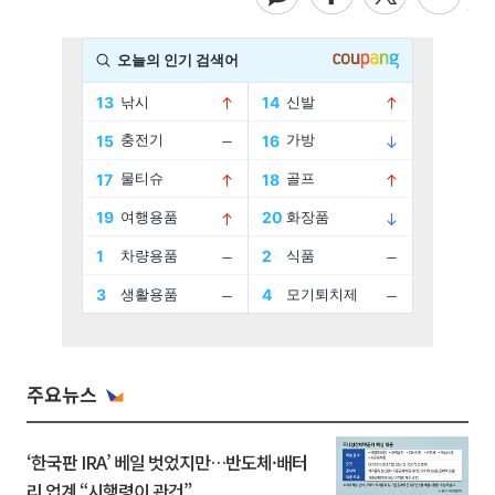
주요뉴스
‘한국판 IRA’ 베일 벗었지만…반도체·배터
리 업계 “시행령이 관건”