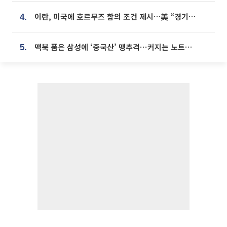
이란, 미국에 호르무즈 합의 조건 제시…美 “경기 아직 안 끝나” [종합]
4.
맥북 품은 삼성에 ‘중국산’ 맹추격⋯커지는 노트북 OLED 시장
5.