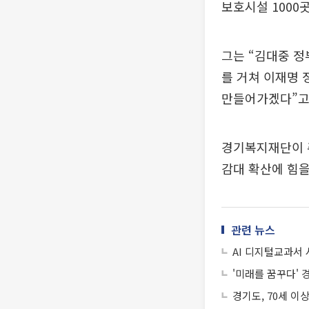
보호시설 1000
그는 “김대중 
를 거쳐 이재명
만들어가겠다”고
경기복지재단이 
감대 확산에 힘을
관련 뉴스
AI 디지털교과서
'미래를 꿈꾸다'
경기도, 70세 이