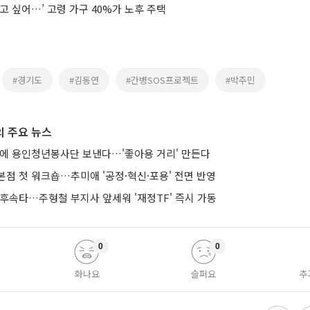
고 싶어…’ 고령 가구 40%가 노후 주택
#경기도
#김동연
#간병SOS프로젝트
#박주민
 주요 뉴스
낭에 용인청년봉사단 보낸다…'좋아용 거리' 만든다
본점 첫 워크숍…추미애 '공정·혁신·포용' 전면 반영
 후속타…주형철 부지사 앞세워 '재정TF' 즉시 가동
0
0
화나요
슬퍼요
추