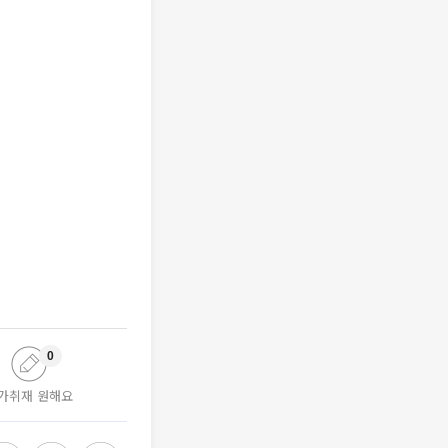
0
가취재 원해요