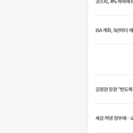
코스피, 4% 하락에 
ISA 계좌, 5년마다
김정관 장관 “반도체
세금 꺼낸 정부에…오