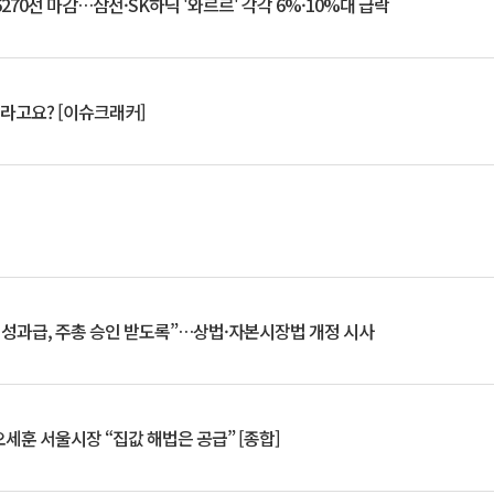
6270선 마감…삼전·SK하닉 '와르르' 각각 6%·10%대 급락
 깨라고요? [이슈크래커]
 성과급, 주총 승인 받도록”…상법·자본시장법 개정 시사
세훈 서울시장 “집값 해법은 공급” [종합]