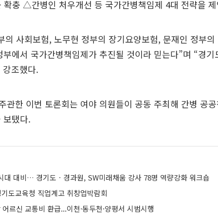
곳 확충 △간병인 처우개선 등 국가간병책임제 4대 전략을 제
정부의 사회보험, 노무현 정부의 장기요양보험, 문재인 정부
 정부에서 국가간병책임제가 추진될 것이라 믿는다”며 “경
 강조했다.
주관한 이번 토론회는 여야 의원들이 공동 주최해 간병 공공
 보탰다.
 시대 대비… 경기도ㆍ경과원, SW미래채움 강사 78명 역량강화 워크숍
 경기도교육청 직업계고 취창업박람회
상 어르신 교통비 환급...이천·동두천·양평서 시범시행