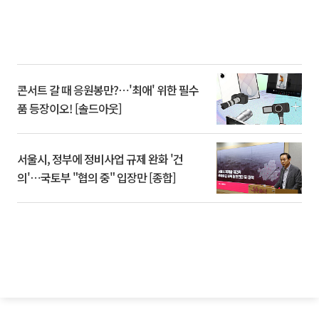
콘서트 갈 때 응원봉만?⋯'최애' 위한 필수
품 등장이오! [솔드아웃]
서울시, 정부에 정비사업 규제 완화 '건
의'⋯국토부 "협의 중" 입장만 [종합]