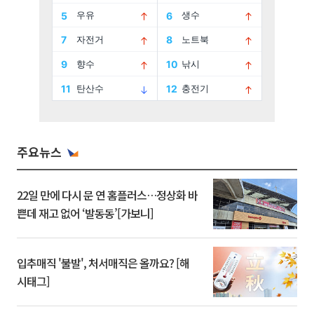
주요뉴스
22일 만에 다시 문 연 홈플러스…정상화 바
쁜데 재고 없어 ‘발동동’[가보니]
입추매직 '불발', 처서매직은 올까요? [해
시태그]