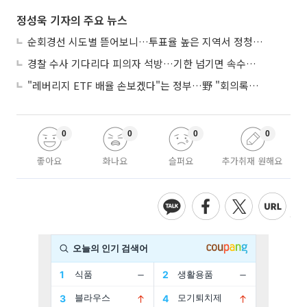
정성욱 기자의 주요 뉴스
순회경선 시도별 뜯어보니…투표율 높은 지역서 정청래 강세
경찰 수사 기다리다 피의자 석방…기한 넘기면 속수무책
"레버리지 ETF 배율 손보겠다"는 정부…野 "회의록부터 내놔야"
0
0
0
0
좋아요
화나요
슬퍼요
추가취재 원해요