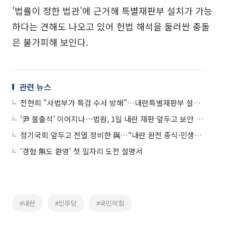
'법률이 정한 법관'에 근거해 특별재판부 설치가 가능
하다는 견해도 나오고 있어 헌법 해석을 둘러싼 충돌
은 불가피해 보인다.
관련 뉴스
전현희 "사법부가 특검 수사 방해"…내란특별재판부 설치 검토
‘尹 불출석’ 이어지나⋯법원, 1일 내란 재판 앞두고 보안 강화
정기국회 앞두고 전열 정비한 與…“내란 완전 종식·민생경제 회복”
‘경험 無도 환영’ 첫 일자리 도전 설명서
#내란
#민주당
#국민의힘