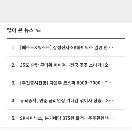
많이 본 뉴스
[베스트&워스트] 삼성전자·SK하이닉스 밀린 한 주…상상인증권은 85% 급등
1.
35도 안팎 무더위 이어져…전국 곳곳 소나기 [오늘 날씨]
2.
[주간증시전망] 다음주 코스피 6000~7000⋯“外人 수급은 정책이 변수”
3.
뉴욕증시, 연준 금리인상 기대감 꺾이자 상승...S&P500 사상 최고치 [종합]
4.
SK하이닉스, 분기배당 375원 확정…주주환원책 9월로 앞당겨 발표
5.