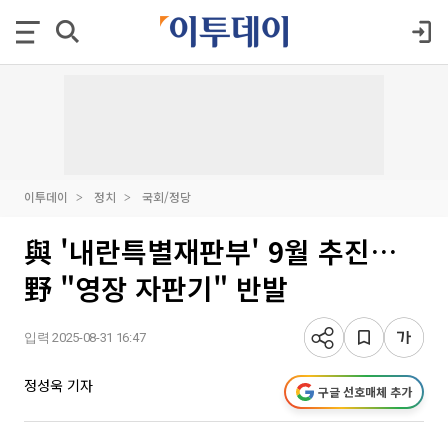
이투데이
정치
국회/정당
與 '내란특별재판부' 9월 추진…
野 "영장 자판기" 반발
입력 2025-08-31 16:47
정성욱 기자
구글 선호매체 추가