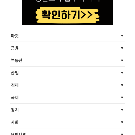
마켓
금융
부동산
산업
경제
국제
정치
사회
오피니언