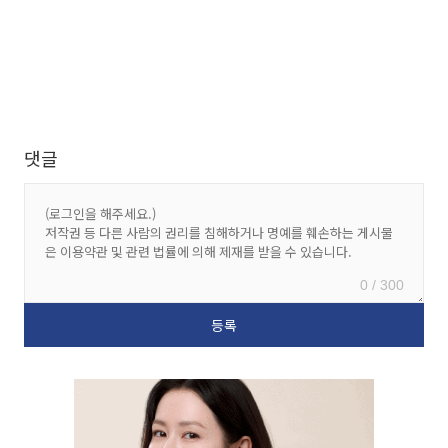
댓글
0 / 300