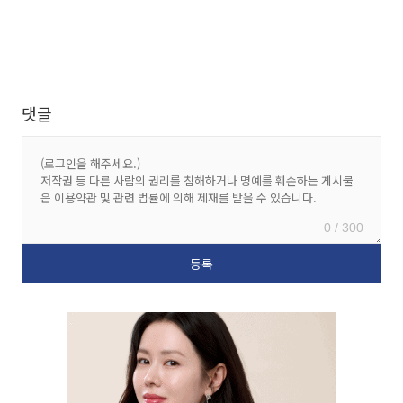
댓글
0 / 300