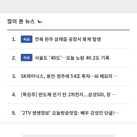
많이 본 뉴스
전북 완주 삼례읍 공장서 화재 발생
속보
1.
서울도 '40도'…오늘 노원 40.2도 기록
속보
2.
SK하이닉스, 용인·청주에 54조 투자…AI 메모리 생산기지 키운다
3.
[특징주] 반도체 온기 탄 2차전지...삼성SDI, 장 초반 7% 넘게 껑충
4.
'2TV 생생정보' 오늘방송맛집- 배우 강성진 단골! 쌀국수ㆍ푸팟퐁 커리 맛집 '블○○○'
5.