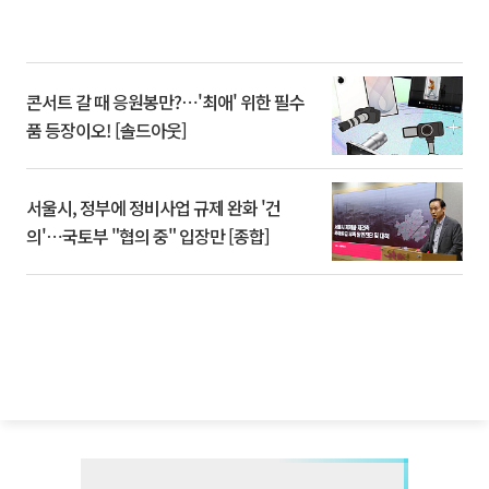
콘서트 갈 때 응원봉만?⋯'최애' 위한 필수
품 등장이오! [솔드아웃]
서울시, 정부에 정비사업 규제 완화 '건
의'⋯국토부 "협의 중" 입장만 [종합]