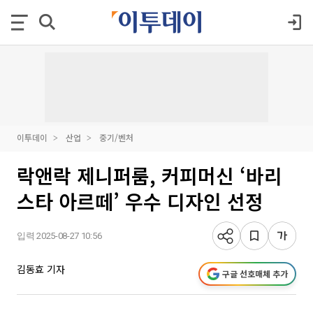
이투데이
산업
중기/벤처
락앤락 제니퍼룸, 커피머신 ‘바리
스타 아르떼’ 우수 디자인 선정
입력 2025-08-27 10:56
김동효 기자
구글 선호매체 추가