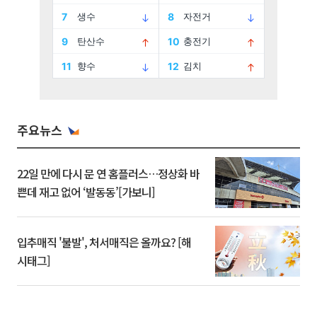
주요뉴스
22일 만에 다시 문 연 홈플러스…정상화 바
쁜데 재고 없어 ‘발동동’[가보니]
입추매직 '불발', 처서매직은 올까요? [해
시태그]