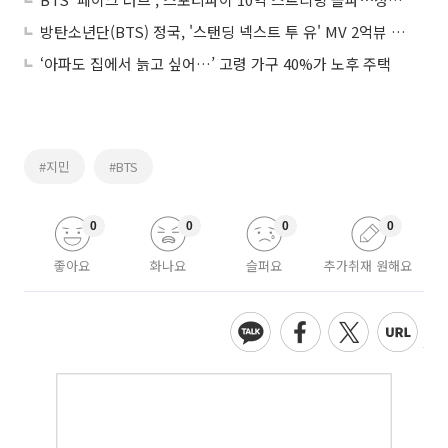
방탄소년단(BTS) 정국, '스탠딩 넥스트 투 유' MV 2억뷰 돌파
‘아파도 집에서 늙고 싶어…’ 고령 가구 40%가 노후 주택
#지민
#BTS
0
0
0
0
좋아요
화나요
슬퍼요
추가취재 원해요