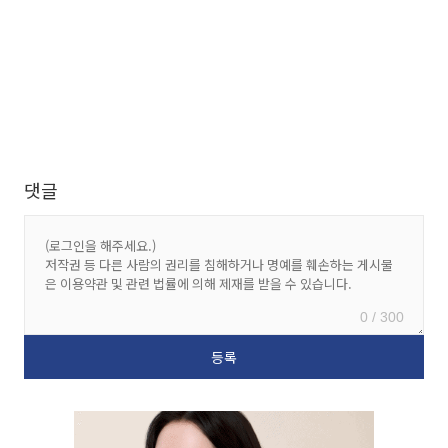
댓글
0 / 300