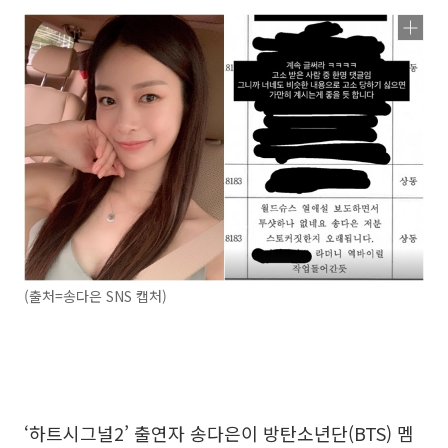
(출처=송다은 SNS 캡처)
‘하트시그널2’ 출연자 송다은이 방탄소년단(BTS) 멤