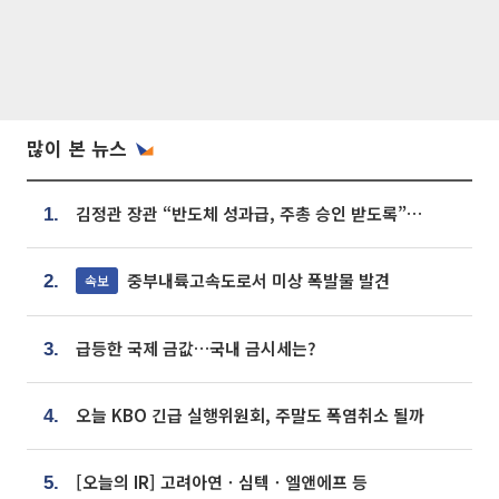
많이 본 뉴스
김정관 장관 “반도체 성과급, 주총 승인 받도록”…상법·자본시장법 개정 시사
1.
중부내륙고속도로서 미상 폭발물 발견
속보
2.
급등한 국제 금값…국내 금시세는?
3.
오늘 KBO 긴급 실행위원회, 주말도 폭염취소 될까
4.
[오늘의 IR] 고려아연ㆍ심텍ㆍ엘앤에프 등
5.