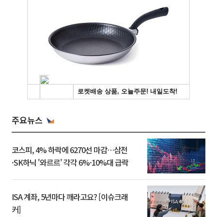
주요뉴스
코스피, 4% 하락에 6270선 마감…삼전
·SK하닉 '와르르' 각각 6%·10%대 급락
ISA 계좌, 5년마다 깨라고요? [이슈크래
커]