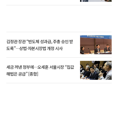
김정관 장관 “반도체 성과급, 주총 승인 받
도록”…상법·자본시장법 개정 시사
세금 꺼낸 정부에…오세훈 서울시장 “집값
해법은 공급” [종합]