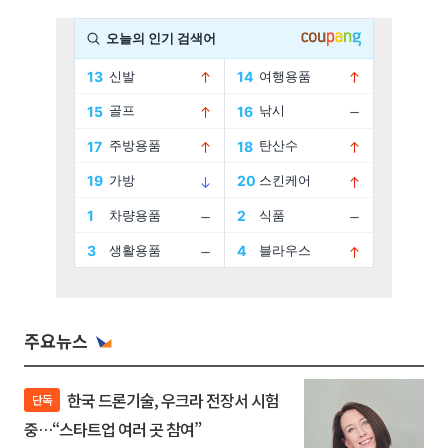
주요뉴스
한국 드론기술, 우크라 전장서 시험
단독
중…“스타트업 여러 곳 참여”