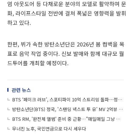
엄 아웃도어 등 다채로운 분야의 모델로 활약하며 문
화, 라이프스타일 전반에 걸쳐 폭넓은 영향력을 발휘
하고 있다.
한편, 뷔가 속한 방탄소년단은 2026년 봄 컴백을 목
표로 음악 작업 중이다. 신보 발매와 함께 대규모 월
드투어를 개최할 예정이다.
관련 뉴스
BTS ‘페이크 러브’, 스포티파이 10억 스트리밍 돌파⋯정국도 겹경사
방탄소년단(BTS) 정국, '스탠딩 넥스트 투 유' MV 2억뷰 돌파
BTS RM, '완전체 앨범' 준비 중 근황…"매일매일 그냥 달려가는 중"
무너진 노후, 국민연금으로 다시 세우다