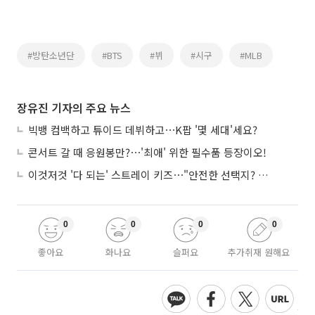
#방탄소년단
#BTS
#뷔
#시구
#MLB
장유진 기자의 주요 뉴스
빅뱅 컴백하고 튜이드 데뷔하고⋯K팝 '몇 세대'세요?
콘서트 갈 때 응원봉만?⋯'최애' 위한 필수품 등장이오!
이것저것 '다 되는' 스트레이 키즈⋯"안전한 선택지? 도전이 재밌죠"
0
0
0
0
좋아요
화나요
슬퍼요
추가취재 원해요