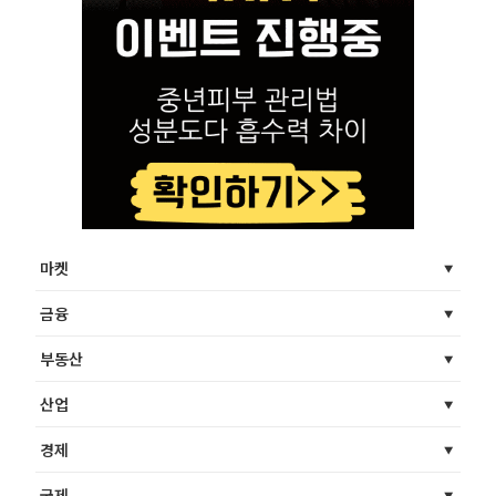
마켓
금융
부동산
산업
경제
국제