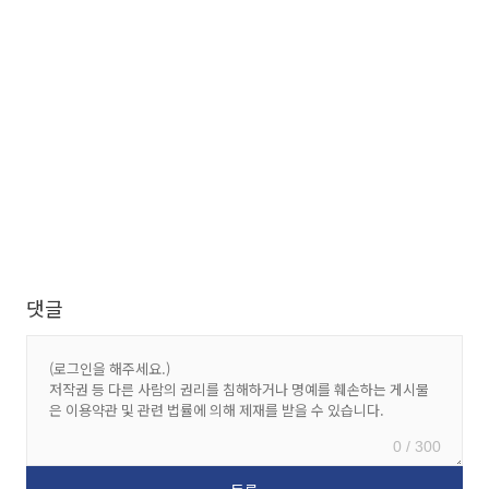
댓글
0 / 300