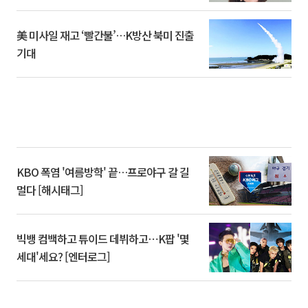
美 미사일 재고 ‘빨간불’…K방산 북미 진출
기대
KBO 폭염 '여름방학' 끝…프로야구 갈 길
멀다 [해시태그]
빅뱅 컴백하고 튜이드 데뷔하고⋯K팝 '몇
세대'세요? [엔터로그]