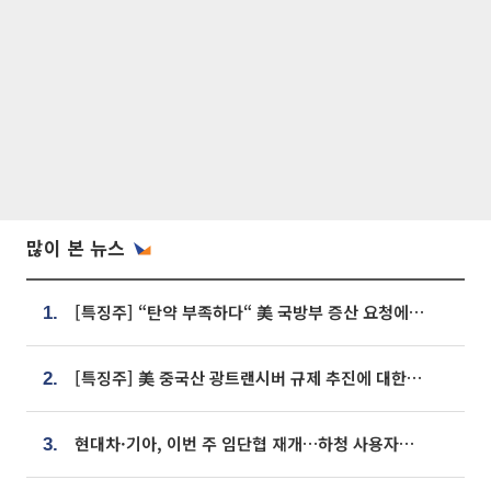
많이 본 뉴스
[특징주] “탄약 부족하다“ 美 국방부 증산 요청에⋯국내 방산주 급등세
1.
[특징주] 美 중국산 광트랜시버 규제 추진에 대한광통신 등 광통신株 강세
2.
현대차·기아, 이번 주 임단협 재개…하청 사용자성 재심도 ‘변수’
3.