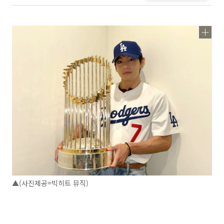
▲(사진제공=빅히트 뮤직)