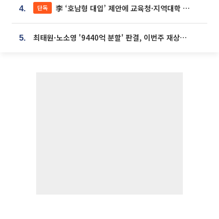
李 ‘호남형 대입’ 제안에 교육청·지역대학 서·논술형 입시 연계 '착수'
단독
4.
최태원·노소영 '9440억 분할' 판결, 이번주 재상고 여부 주목
5.