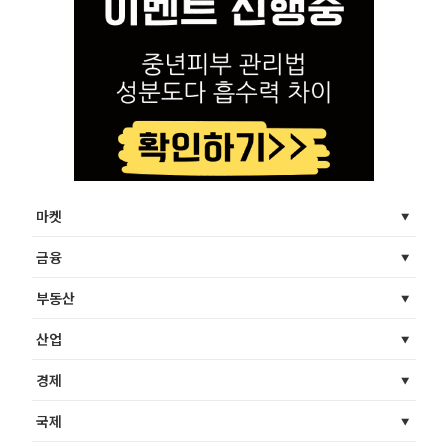
마켓
금융
부동산
산업
경제
국제