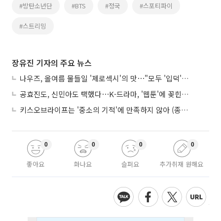
#방탄소년단
#BTS
#정국
#스포티파이
#스트리밍
장유진 기자의 주요 뉴스
나우즈, 올여름 물들일 '제로섹시'의 맛⋯"모두 '입덕'시킬 것"
공효진도, 신민아도 택했다⋯K-드라마, '웹툰'에 꽂힌 이유
키스오브라이프는 '중소의 기적'에 만족하지 않아 (종합)
0
0
0
0
좋아요
화나요
슬퍼요
추가취재 원해요