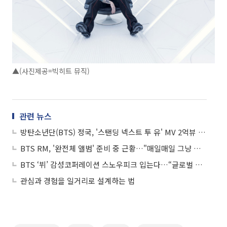
▲(사진제공=빅히트 뮤직)
관련 뉴스
방탄소년단(BTS) 정국, '스탠딩 넥스트 투 유' MV 2억뷰 돌파
BTS RM, '완전체 앨범' 준비 중 근황…"매일매일 그냥 달려가는 중"
BTS ‘뷔’ 감성코퍼레이션 스노우피크 입는다…“글로벌 시장 브랜드 입지 본격 확대”
관심과 경험을 일거리로 설계하는 법