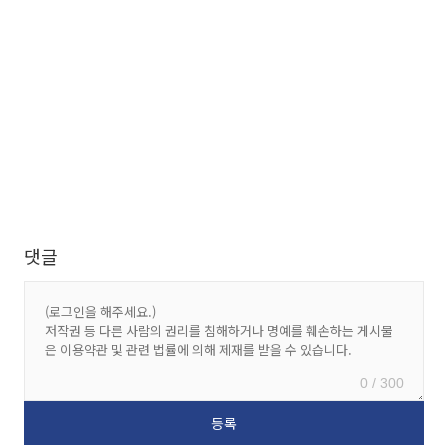
댓글
0 / 300