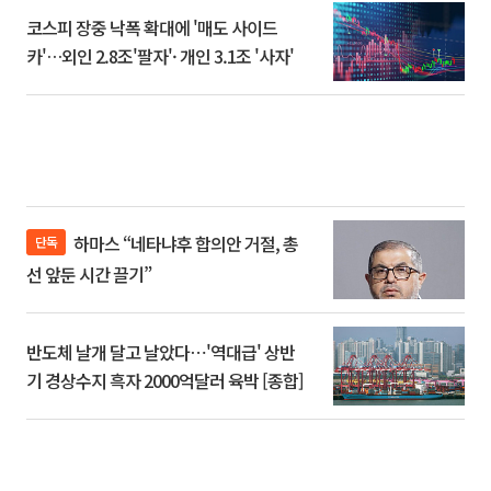
코스피 장중 낙폭 확대에 '매도 사이드
카'…외인 2.8조'팔자'· 개인 3.1조 '사자'
하마스 “네타냐후 합의안 거절, 총
단독
선 앞둔 시간 끌기”
반도체 날개 달고 날았다⋯'역대급' 상반
기 경상수지 흑자 2000억달러 육박 [종합]