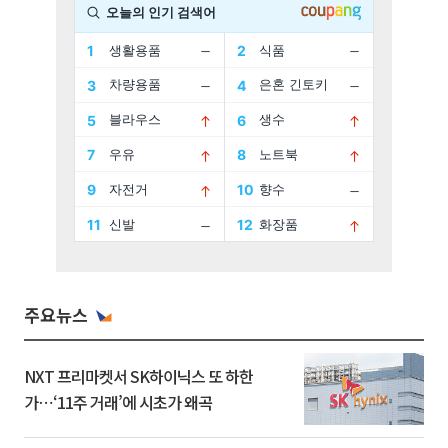
주요뉴스
NXT 프리마켓서 SK하이닉스 또 하한
가⋯‘11주 거래’에 시초가 왜곡