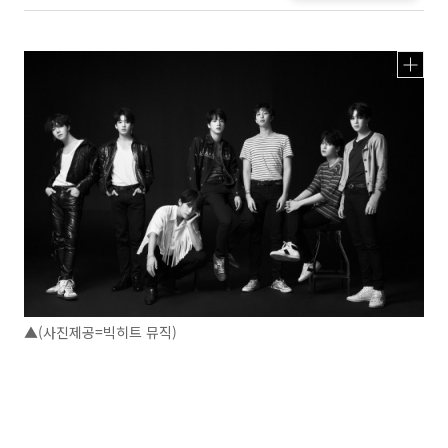
▲(사진제공=빅히트 뮤직)