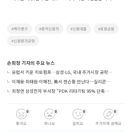
#케이뱅크
#중저신용자
#신용대출
#포용금융
#신용평가모형
손희정 기자의 주요 뉴스
유럽서 키운 히트펌프…삼성·LG, 국내 주거시장 공략 ‘속도’
이재용·최태원·이해진, 美서 젠슨황 만난다⋯실리콘밸리 집결하는 AI리더
최정연 삼성전자 부사장 "PDK 리타기팅 95% 단축…에이전트 AI 시범 활용"
0
0
0
0
좋아요
화나요
슬퍼요
추가취재 원해요