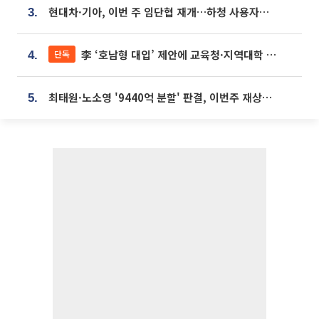
현대차·기아, 이번 주 임단협 재개…하청 사용자성 재심도 ‘변수’
3.
李 ‘호남형 대입’ 제안에 교육청·지역대학 서·논술형 입시 연계 '착수'
단독
4.
최태원·노소영 '9440억 분할' 판결, 이번주 재상고 여부 주목
5.