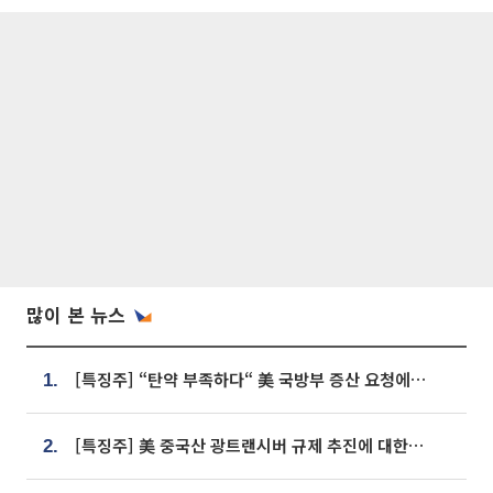
많이 본 뉴스
[특징주] “탄약 부족하다“ 美 국방부 증산 요청에⋯국내 방산주 급등세
1.
[특징주] 美 중국산 광트랜시버 규제 추진에 대한광통신 등 광통신株 강세
2.