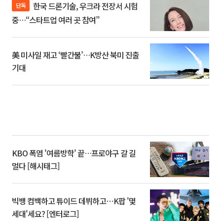
한국 드론기술, 우크라 전장서 시험
단독
중…“스타트업 여러 곳 참여”
美 미사일 재고 ‘빨간불’…K방산 북미 진출
기대
KBO 폭염 '여름방학' 끝…프로야구 갈 길
멀다 [해시태그]
빅뱅 컴백하고 튜이드 데뷔하고⋯K팝 '몇
세대'세요? [엔터로그]