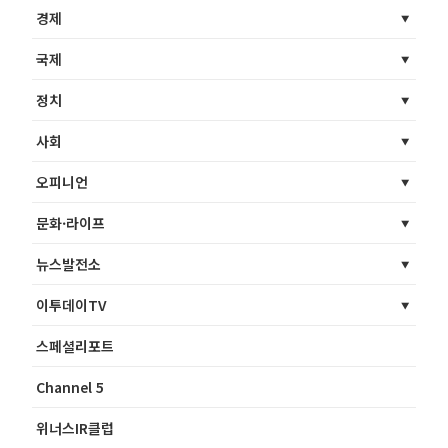
경제
국제
정치
사회
오피니언
문화·라이프
뉴스발전소
이투데이TV
스페셜리포트
Channel 5
위너스IR클럽