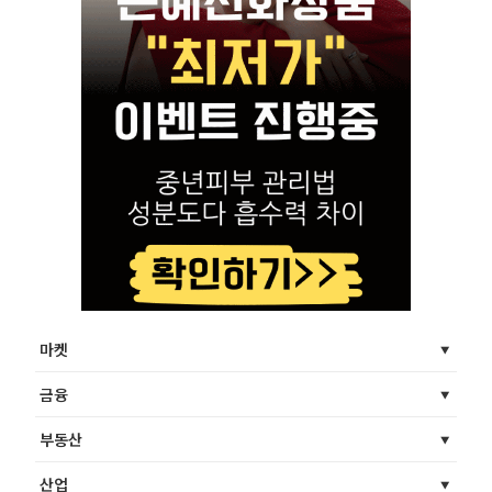
마켓
금융
부동산
산업