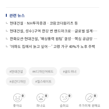
관련 뉴스
현대건설ㆍNH투자증권ㆍ코람코더원리츠 등
현대건설, 성수1구역 한강 변 랜드마크로…글로벌 설계·엔지니어링 그룹과 협업
한화오션·현대건설, ‘해상풍력 원팀’ 결성…핵심 공급망 국산화 나선다
‘아파도 집에서 늙고 싶어…’ 고령 가구 40%가 노후 주택
#현대건설
#K디자인어워드
#골드위너
#공간디자인
#힐스테이트
0
0
0
0
좋아요
화나요
슬퍼요
추가취재 원해요