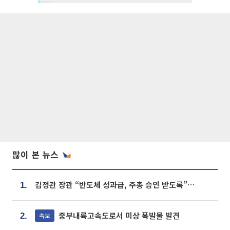
많이 본 뉴스
김정관 장관 “반도체 성과급, 주총 승인 받도록”…상법·자본시장법 개정 시사
1.
중부내륙고속도로서 미상 폭발물 발견
속보
2.