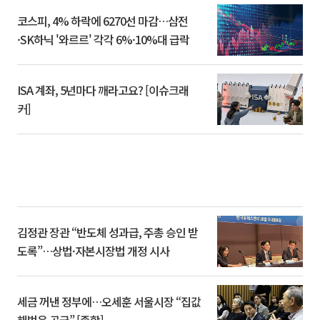
코스피, 4% 하락에 6270선 마감…삼전
·SK하닉 '와르르' 각각 6%·10%대 급락
ISA 계좌, 5년마다 깨라고요? [이슈크래
커]
김정관 장관 “반도체 성과급, 주총 승인 받
도록”…상법·자본시장법 개정 시사
세금 꺼낸 정부에…오세훈 서울시장 “집값