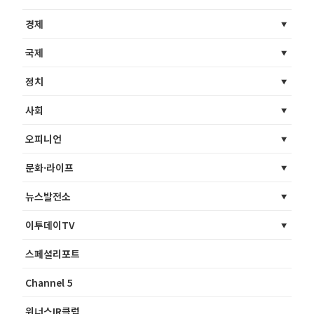
경제
국제
정치
사회
오피니언
문화·라이프
뉴스발전소
이투데이TV
스페셜리포트
Channel 5
위너스IR클럽