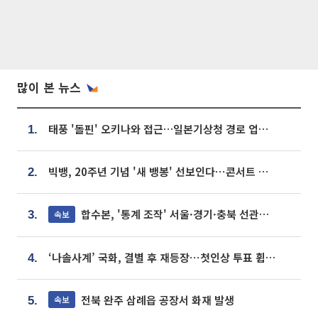
많이 본 뉴스
태풍 '돌핀' 오키나와 접근…일본기상청 경로 업데이트
1.
빅뱅, 20주년 기념 '새 뱅봉' 선보인다⋯콘서트 앞두고 팝업 개최
2.
합수본, '통계 조작' 서울·경기·충북 선관위 등 추가 압수수색
속보
3.
‘나솔사계’ 국화, 결별 후 재등장⋯첫인상 투표 휩쓸고 ‘인기녀’ 등극
4.
전북 완주 삼례읍 공장서 화재 발생
속보
5.