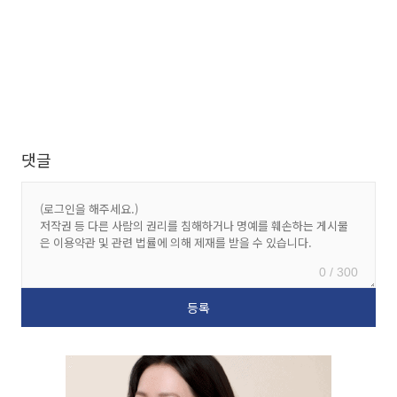
댓글
0 / 300