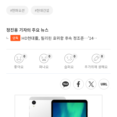
#한화오션
#현대건설
정진용 기자의 주요 뉴스
HD현대重, 필리핀 호위함 후속 정조준…‘14척+α’ 싹쓸이 노린다
단독
0
0
0
0
좋아요
화나요
슬퍼요
추가취재 원해요