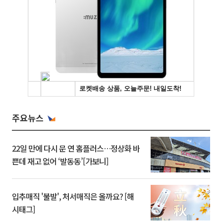
주요뉴스
22일 만에 다시 문 연 홈플러스…정상화 바
쁜데 재고 없어 ‘발동동’[가보니]
입추매직 '불발', 처서매직은 올까요? [해
시태그]