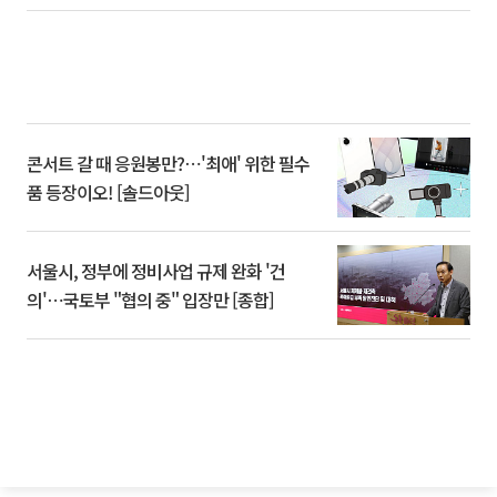
콘서트 갈 때 응원봉만?⋯'최애' 위한 필수
품 등장이오! [솔드아웃]
서울시, 정부에 정비사업 규제 완화 '건
의'⋯국토부 "협의 중" 입장만 [종합]