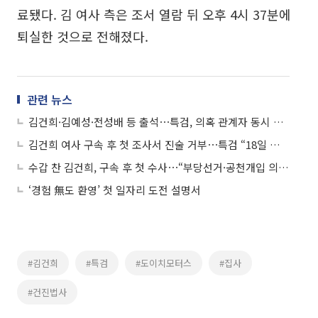
료됐다. 김 여사 측은 조서 열람 뒤 오후 4시 37분에
퇴실한 것으로 전해졌다.
관련 뉴스
김건희·김예성·전성배 등 출석⋯특검, 의혹 관계자 동시 조사
김건희 여사 구속 후 첫 조사서 진술 거부⋯특검 “18일 추가 소환”
수갑 찬 김건희, 구속 후 첫 수사⋯“부당선거·공천개입 의혹 등 조사”
‘경험 無도 환영’ 첫 일자리 도전 설명서
#김건희
#특검
#도이치모터스
#집사
#건진법사