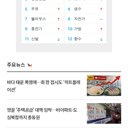
주요뉴스
바다 태운 폭염에…회 한 접시도 ‘히트플레
이션’
영끌 '주택공급' 대책 임박⋯비아파트·도
심복합까지 총동원