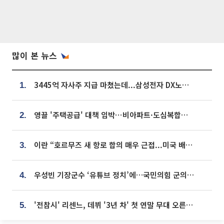
많이 본 뉴스
3445억 자사주 지급 마쳤는데...삼성전자 DX노조, 뒤늦은 '떼쓰기 집회'
1.
영끌 '주택공급' 대책 임박⋯비아파트·도심복합까지 총동원
2.
이란 “호르무즈 새 항로 합의 매우 근접...미국 배상 먼저”
3.
우성빈 기장군수 ‘유튜브 정치’에…국민의힘 군의원들 집단 반발
4.
'전참시' 리센느, 데뷔 '3년 차' 첫 연말 무대 오른다⋯"그동안 섭외 안 와"
5.