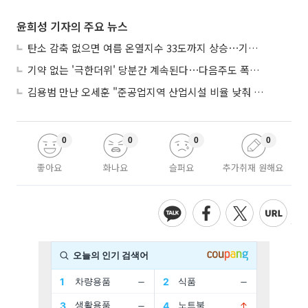
윤희성 기자의 주요 뉴스
탄소 감축 없으면 여름 온열지수 33도까지 상승⋯기상청, 2100년 미래전망
기약 없는 '극한더위' 당분간 계속된다⋯다음주도 폭염·열대야 지속
김용범 만난 오세훈 "준공업지역 산업시설 비율 낮춰 공급 늘려야"
0
0
0
0
좋아요
화나요
슬퍼요
추가취재 원해요