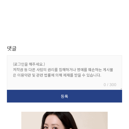
댓글
0 / 300