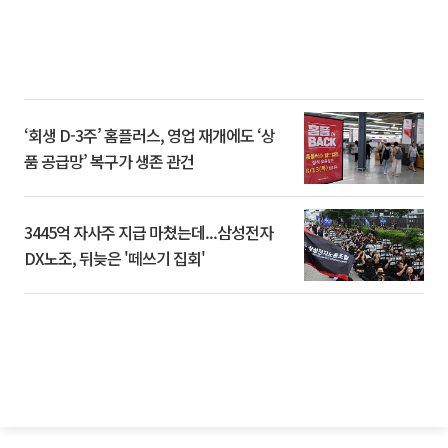
‘회생 D-3주’ 홈플러스, 영업 재개에도 ‘상
품 공급망’ 복구가 생존 관건
3445억 자사주 지급 마쳤는데...삼성전자
DX노조, 뒤늦은 '떼쓰기 집회'