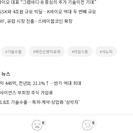
이오 대표 “그랩바디-B 중심의 추가 기술이전 기대”
GSK와 4조원 규모 빅딜…K바이오 역대 두 번째 규모
F, 유럽 시장 진출∙∙∙스테이블코인 확장
#기술수출
#파킨슨병치료제
#마일스톤
#사노피
 뉴스
익 440억, 전년比 21.1%↑…반기 역대 최대
미사이언스 부회장 주식 가압류
1.8조 기술수출…특허·계약·상업화 ‘삼박자’
0
0