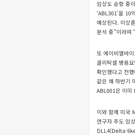
임상도 순항 중이
‘ABL301’을 
예상된다. 이상
분석 중”이라며 
또 에이비엘바이오
클리탁셀 병용요법
확인했다고 전했다
같은 해 하반기 
ABL001은 이
이와 함께 미국 
연구자 주도 임
DLL4(Delta-