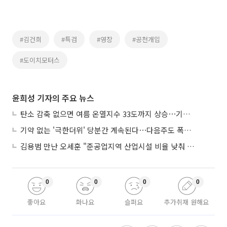
#김건희
#특검
#영장
#공천개입
#도이치모터스
윤희성 기자의 주요 뉴스
탄소 감축 없으면 여름 온열지수 33도까지 상승⋯기상청, 2100년 미래전망
기약 없는 '극한더위' 당분간 계속된다⋯다음주도 폭염·열대야 지속
김용범 만난 오세훈 "준공업지역 산업시설 비율 낮춰 공급 늘려야"
0
0
0
0
좋아요
화나요
슬퍼요
추가취재 원해요