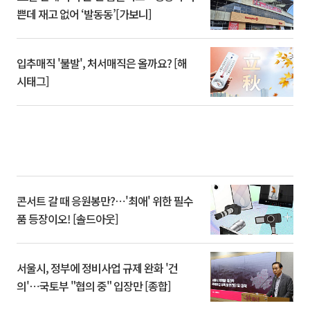
쁜데 재고 없어 ‘발동동’[가보니]
입추매직 '불발', 처서매직은 올까요? [해
시태그]
콘서트 갈 때 응원봉만?⋯'최애' 위한 필수
품 등장이오! [솔드아웃]
서울시, 정부에 정비사업 규제 완화 '건
의'⋯국토부 "협의 중" 입장만 [종합]