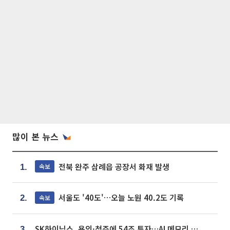
많이 본 뉴스
전북 완주 삼례읍 공장서 화재 발생
속보
1.
서울도 '40도'…오늘 노원 40.2도 기록
속보
2.
SK하이닉스, 용인·청주에 54조 투자…AI 메모리 생산기지 키운다
3.