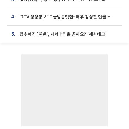
'2TV 생생정보' 오늘방송맛집- 배우 강성진 단골! 쌀국수ㆍ푸팟퐁 커리 맛집 '블○○○'
4.
입추매직 '불발', 처서매직은 올까요? [해시태그]
5.