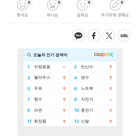
0
0
0
0
좋아요
화나요
슬퍼요
추가취재 원해요