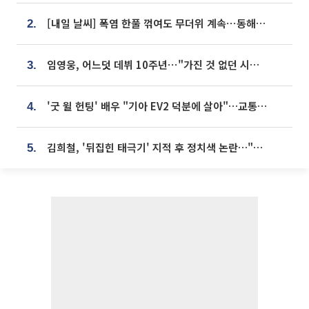
[내일 날씨] 폭염 한풀 꺾여도 무더위 계속⋯동해안 이틀 연속 비
2.
임영웅, 어느덧 데뷔 10주년⋯"가진 것 없던 시절, 내 앞엔 20명의 팬뿐"
3.
'굿 윌 헌팅' 배우 "기아 EV2 덕분에 살아"…교통사고 후 안전성 극찬
4.
김희철, '뒤집힌 태극기' 지적 후 정치색 논란…"좌우 떠나 우리나라 국기"
5.