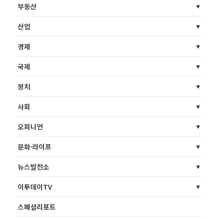
부동산
산업
경제
국제
정치
사회
오피니언
문화·라이프
뉴스발전소
이투데이TV
스페셜리포트