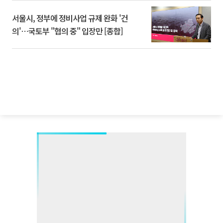
서울시, 정부에 정비사업 규제 완화 '건
의'⋯국토부 "협의 중" 입장만 [종합]