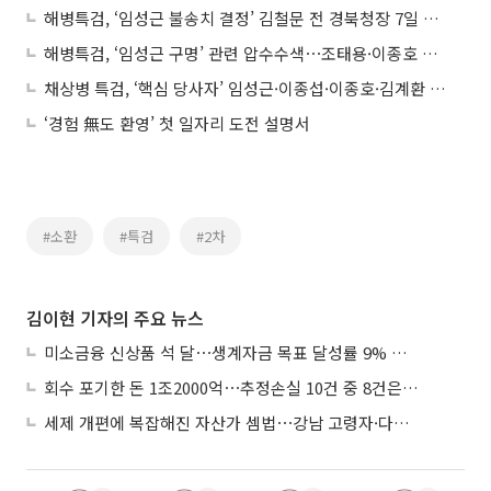
해병특검, ‘임성근 불송치 결정’ 김철문 전 경북청장 7일 소환
해병특검, ‘임성근 구명’ 관련 압수수색⋯조태용·이종호 압수물 내란·김건희특검에 제출
채상병 특검, ‘핵심 당사자’ 임성근·이종섭·이종호·김계환 출국금지
‘경험 無도 환영’ 첫 일자리 도전 설명서
#소환
#특검
#2차
김이현 기자의 주요 뉴스
미소금융 신상품 석 달⋯생계자금 목표 달성률 9% 그쳐
회수 포기한 돈 1조2000억⋯추정손실 10건 중 8건은 기업대출
세제 개편에 복잡해진 자산가 셈법⋯강남 고령자·다주택자 ‘자산재편 고심’