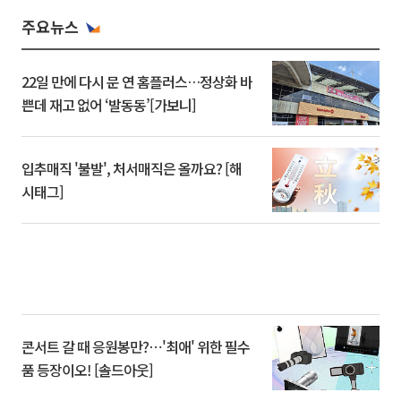
주요뉴스
22일 만에 다시 문 연 홈플러스…정상화 바
쁜데 재고 없어 ‘발동동’[가보니]
입추매직 '불발', 처서매직은 올까요? [해
시태그]
콘서트 갈 때 응원봉만?⋯'최애' 위한 필수
품 등장이오! [솔드아웃]