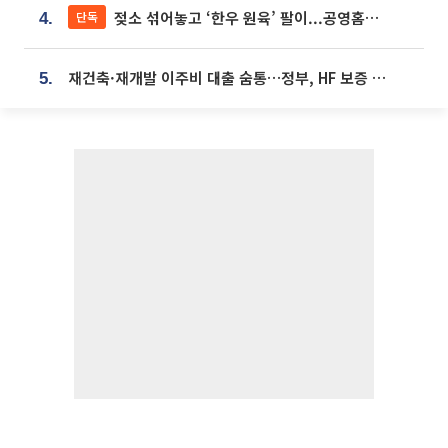
젖소 섞어놓고 ‘한우 원육’ 팔이...공영홈쇼핑 표기·검증 구멍
단독
4.
재건축·재개발 이주비 대출 숨통…정부, HF 보증 신설 추진
5.