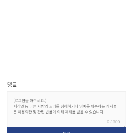
댓글
0 / 300