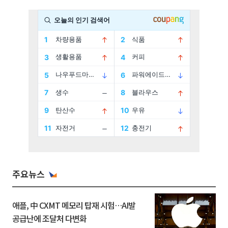
주요뉴스
애플, 中 CXMT 메모리 탑재 시험…AI발
공급난에 조달처 다변화