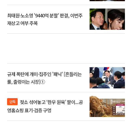
최태원·노소영 '9440억 분할' 판결, 이번주
재상고 여부 주목
규제 폭탄에 개미·집주인 '패닉' [흔들리는
룰, 출렁이는 시장]①
젖소 섞어놓고 ‘한우 원육’ 팔이...공
단독
영홈쇼핑 표기·검증 구멍