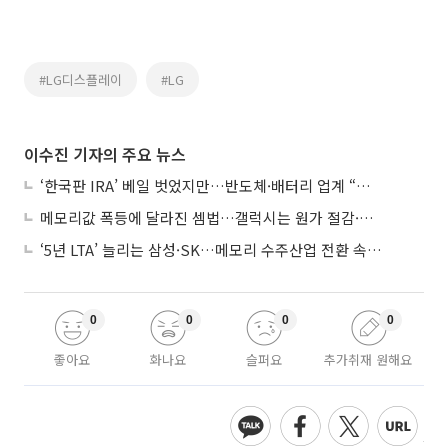
#LG디스플레이
#LG
이수진 기자의 주요 뉴스
‘한국판 IRA’ 베일 벗었지만…반도체·배터리 업계 “시행령이 관건”
메모리값 폭등에 달라진 셈법…갤럭시는 원가 절감·아이폰은 서비스 확대
‘5년 LTA’ 늘리는 삼성·SK…메모리 수주산업 전환 속 다른 셈법
0
0
0
0
좋아요
화나요
슬퍼요
추가취재 원해요