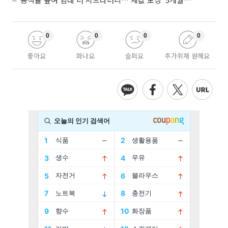
0
0
0
0
좋아요
화나요
슬퍼요
추가취재 원해요