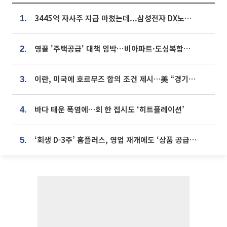
3445억 자사주 지급 마쳤는데...삼성전자 DX노조, 뒤늦은 '떼쓰기 집회'
1.
영끌 '주택공급' 대책 임박⋯비아파트·도심복합까지 총동원
2.
이란, 미국에 호르무즈 합의 조건 제시…美 “경기 아직 안 끝나” [종합]
3.
바다 태운 폭염에…회 한 접시도 ‘히트플레이션’
4.
‘회생 D-3주’ 홈플러스, 영업 재개에도 ‘상품 공급망’ 복구가 생존 관건
5.