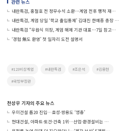
관련 뉴스
내란특검, 홍철호 전 정무수석 소환⋯계엄 전후 행적 재구성
내란특검, 계엄 당일 ‘학교 출입통제’ 김대진 한예종 총장 소환
내란특검 “우원식 의장, 계엄 해제 기관 대표⋯7일 참고인 조사”
‘경험 無도 환영’ 첫 일자리 도전 설명서
#123비상계엄
#내란특검
#조은석
#김용현
#국방부장관
천상우 기자의 주요 뉴스
우미건설 톱20 진입…효성·쌍용도 ‘껑충’
현대건설, 아파트·토건·건축 1위…산업·환경설비는 삼성E&A
용적률 높여 임대 더 지으라더니…‘제값 보상’ 5개월째 국회에 발목