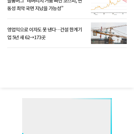
블룸버그 “레버리지 거품 빠진 코스피, 변
동성 최악 국면 지났을 가능성”
영업익으로 이자도 못 낸다…건설 한계기
업 5년 새 62→173곳