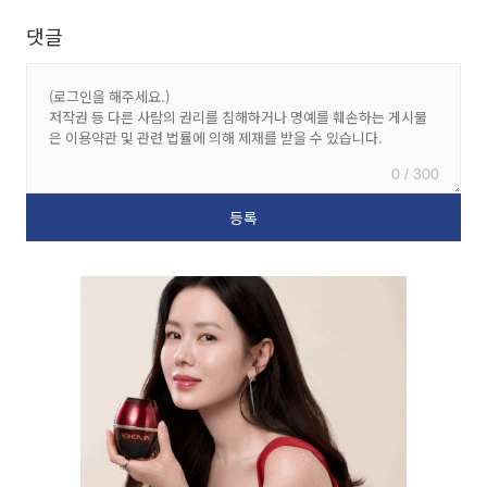
댓글
0 / 300