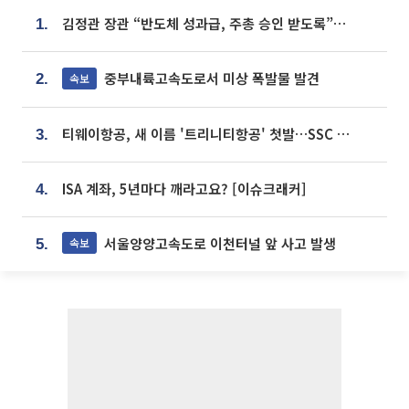
김정관 장관 “반도체 성과급, 주총 승인 받도록”…상법·자본시장법 개정 시사
1.
중부내륙고속도로서 미상 폭발물 발견
속보
2.
티웨이항공, 새 이름 '트리니티항공' 첫발…SSC 전략 본격화
3.
ISA 계좌, 5년마다 깨라고요? [이슈크래커]
4.
서울양양고속도로 이천터널 앞 사고 발생
속보
5.