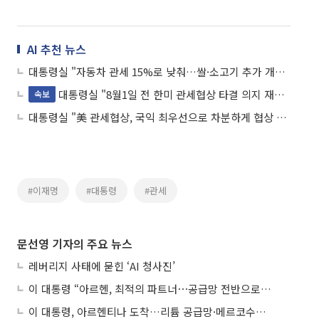
AI 추천 뉴스
대통령실 "자동차 관세 15%로 낮춰…쌀·소고기 추가 개방 안해"
대통령실 "8월1일 전 한미 관세협상 타결 의지 재확인"
속보
대통령실 "美 관세협상, 국익 최우선으로 차분하게 협상 중"
#이재명
#대통령
#관세
문선영 기자의 주요 뉴스
레버리지 사태에 묻힌 ‘AI 청사진’
이 대통령 “아르헨, 최적의 파트너⋯공급망 전반으로 확대”
이 대통령, 아르헨티나 도착…리튬 공급망·메르코수르 협력 논의