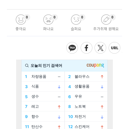
0
0
0
0
좋아요
화나요
슬퍼요
추가취재 원해요