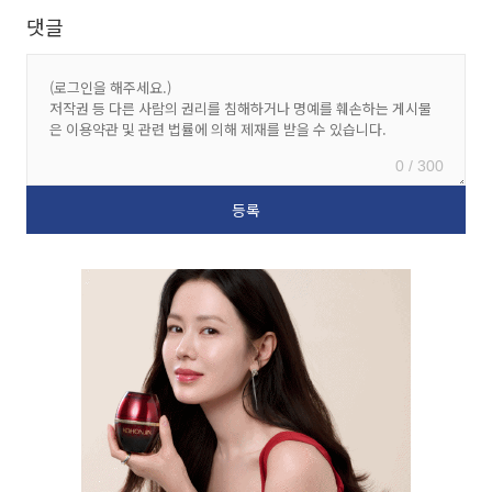
댓글
0 / 300