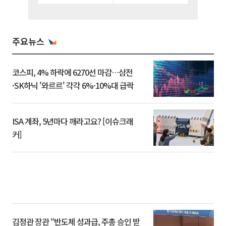
주요뉴스
코스피, 4% 하락에 6270선 마감…삼전
·SK하닉 '와르르' 각각 6%·10%대 급락
ISA 계좌, 5년마다 깨라고요? [이슈크래
커]
김정관 장관 “반도체 성과급, 주총 승인 받