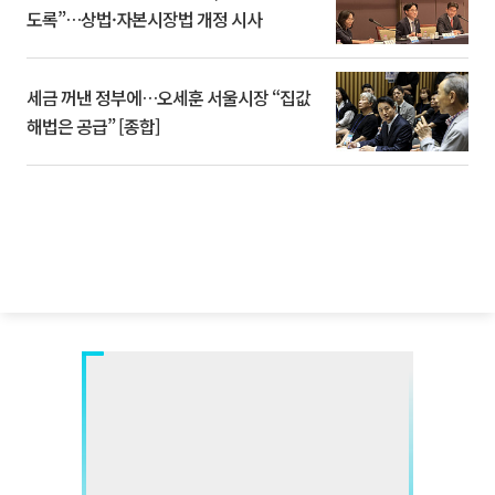
도록”…상법·자본시장법 개정 시사
세금 꺼낸 정부에…오세훈 서울시장 “집값
해법은 공급” [종합]