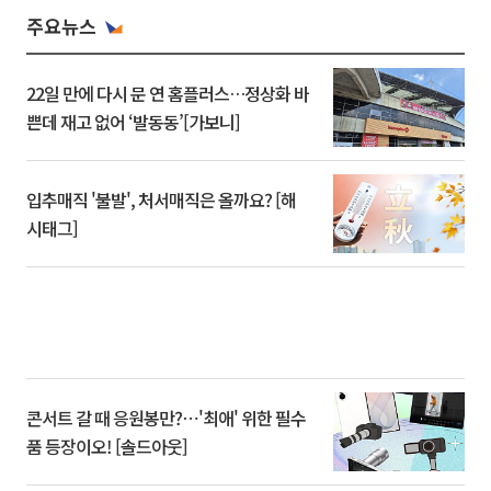
주요뉴스
22일 만에 다시 문 연 홈플러스…정상화 바
쁜데 재고 없어 ‘발동동’[가보니]
입추매직 '불발', 처서매직은 올까요? [해
시태그]
콘서트 갈 때 응원봉만?⋯'최애' 위한 필수
품 등장이오! [솔드아웃]