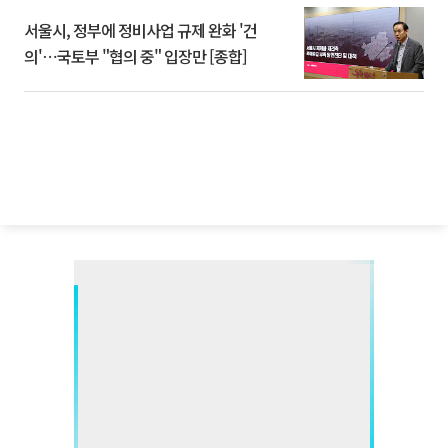
서울시, 정부에 정비사업 규제 완화 '건
의'⋯국토부 "협의 중" 입장만 [종합]