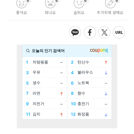
0
0
0
0
좋아요
화나요
슬퍼요
추가취재 원해요