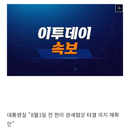
대통령실 "8월1일 전 한미 관세협상 타결 의지 재확
인"