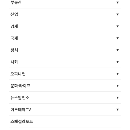
부동산
산업
경제
국제
정치
사회
오피니언
문화·라이프
뉴스발전소
이투데이TV
스페셜리포트