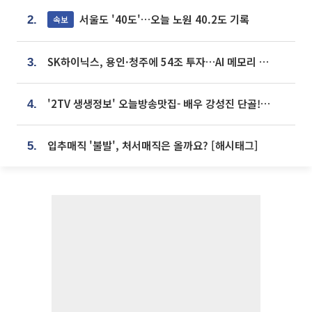
서울도 '40도'…오늘 노원 40.2도 기록
속보
2.
SK하이닉스, 용인·청주에 54조 투자…AI 메모리 생산기지 키운다
3.
'2TV 생생정보' 오늘방송맛집- 배우 강성진 단골! 쌀국수ㆍ푸팟퐁 커리 맛집 '블○○○'
4.
입추매직 '불발', 처서매직은 올까요? [해시태그]
5.