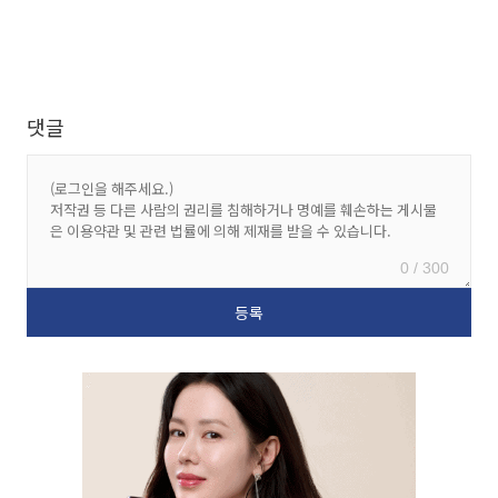
댓글
0 / 300