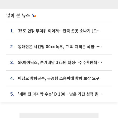
많이 본 뉴스
35도 안팎 무더위 이어져…전국 곳곳 소나기 [오늘 날씨]
1.
동해안은 시간당 80㎜ 폭우, 그 외 지역은 폭염…‘극과 극 날씨’
2.
SK하이닉스, 분기배당 375원 확정…주주환원책 9월로 앞당겨 발표
3.
이남오 함평군수, 군공항 소음피해 함평 보상 요구
4.
'개편 전 마지막 수능' D-100⋯남은 기간 성적 올릴 전략은
5.