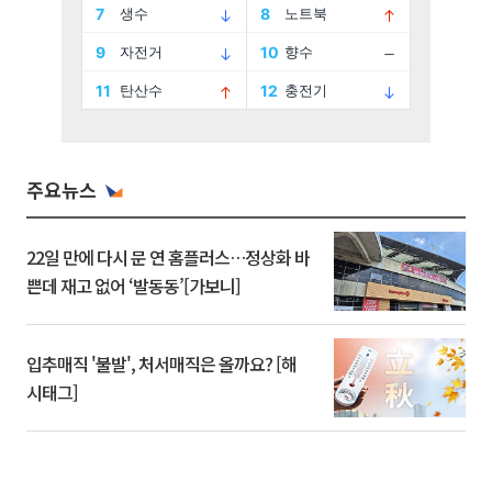
주요뉴스
22일 만에 다시 문 연 홈플러스…정상화 바
쁜데 재고 없어 ‘발동동’[가보니]
입추매직 '불발', 처서매직은 올까요? [해
시태그]