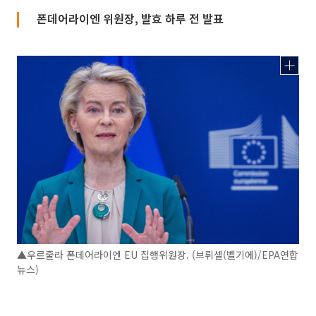
폰데어라이엔 위원장, 발효 하루 전 발표
▲우르줄라 폰데어라이엔 EU 집행위원장. (브뤼셀(벨기에)/EPA연합
뉴스)