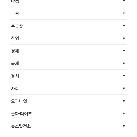
마켓
금융
부동산
산업
경제
국제
정치
사회
오피니언
문화·라이프
뉴스발전소