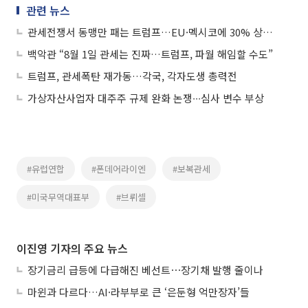
관련 뉴스
관세전쟁서 동맹만 패는 트럼프…EU·멕시코에 30% 상호관세 예고
백악관 “8월 1일 관세는 진짜…트럼프, 파월 해임할 수도”
트럼프, 관세폭탄 재가동…각국, 각자도생 총력전
가상자산사업자 대주주 규제 완화 논쟁∙∙∙심사 변수 부상
#유럽연합
#폰데어라이엔
#보복관세
#미국무역대표부
#브뤼셀
이진영 기자의 주요 뉴스
장기금리 급등에 다급해진 베선트⋯장기채 발행 줄이나
마윈과 다르다…AI·라부부로 큰 ‘은둔형 억만장자’들