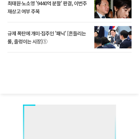
최태원·노소영 '9440억 분할' 판결, 이번주
재상고 여부 주목
규제 폭탄에 개미·집주인 '패닉' [흔들리는
룰, 출렁이는 시장]①