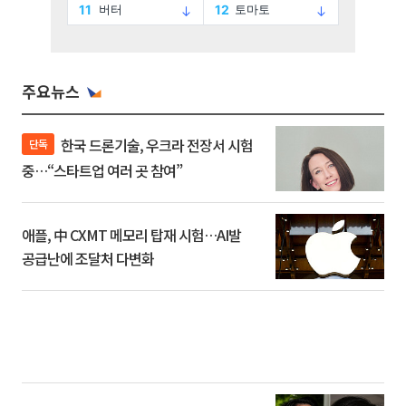
주요뉴스
한국 드론기술, 우크라 전장서 시험
단독
중…“스타트업 여러 곳 참여”
애플, 中 CXMT 메모리 탑재 시험…AI발
공급난에 조달처 다변화