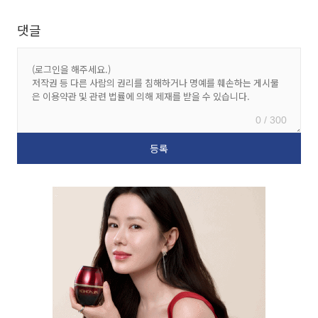
댓글
0 / 300