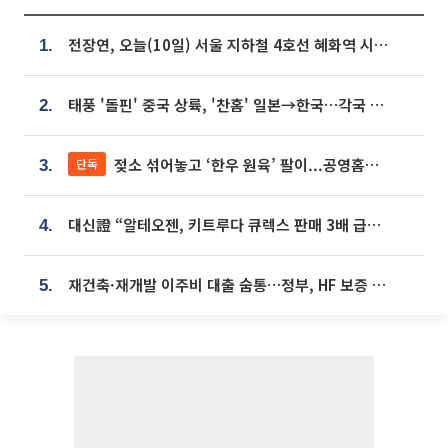
전장연, 오늘(10일) 서울 지하철 4호선 혜화역 시위…1호선 용산역 무정차
1.
태풍 '돌핀' 중국 상륙, '찬홈' 일본→한국…각국 기상청 예상 경로는?
2.
젖소 섞어놓고 ‘한우 원육’ 팔이...공영홈쇼핑 표기·검증 구멍
단독
3.
대신證 “알테오젠, 키트루다 큐렉스 판매 3배 급증…목표가 41만원 상향”
4.
재건축·재개발 이주비 대출 숨통…정부, HF 보증 신설 추진
5.