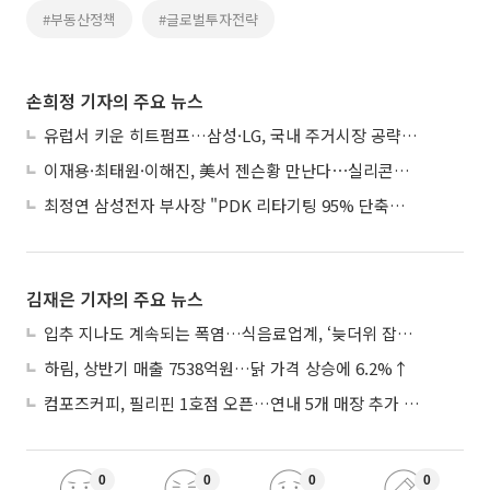
#부동산정책
#글로벌투자전략
손희정 기자의 주요 뉴스
유럽서 키운 히트펌프…삼성·LG, 국내 주거시장 공략 ‘속도’
이재용·최태원·이해진, 美서 젠슨황 만난다⋯실리콘밸리 집결하는 AI리더
최정연 삼성전자 부사장 "PDK 리타기팅 95% 단축…에이전트 AI 시범 활용"
김재은 기자의 주요 뉴스
입추 지나도 계속되는 폭염…식음료업계, ‘늦더위 잡기’ 전력 투구
하림, 상반기 매출 7538억원…닭 가격 상승에 6.2%↑
컴포즈커피, 필리핀 1호점 오픈…연내 5개 매장 추가 출점
0
0
0
0