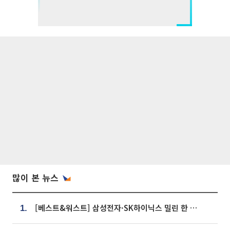
많이 본 뉴스
[베스트&워스트] 삼성전자·SK하이닉스 밀린 한 주…상상인증권은 85% 급등
1.