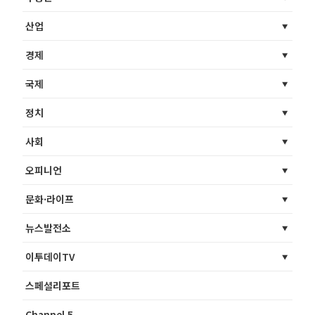
산업
경제
국제
정치
사회
오피니언
문화·라이프
뉴스발전소
이투데이TV
스페셜리포트
Channel 5