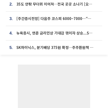
35도 안팎 무더위 이어져…전국 곳곳 소나기 [오늘 날씨]
2.
[주간증시전망] 다음주 코스피 6000~7000⋯“外人 수급은 정책이 변수”
3.
뉴욕증시, 연준 금리인상 기대감 꺾이자 상승...S&P500 사상 최고치 [종합]
4.
SK하이닉스, 분기배당 375원 확정…주주환원책 9월로 앞당겨 발표
5.