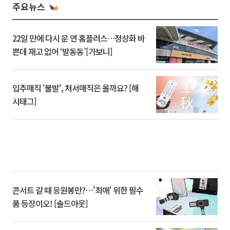
주요뉴스
22일 만에 다시 문 연 홈플러스…정상화 바
쁜데 재고 없어 ‘발동동’[가보니]
입추매직 '불발', 처서매직은 올까요? [해
시태그]
콘서트 갈 때 응원봉만?⋯'최애' 위한 필수
품 등장이오! [솔드아웃]