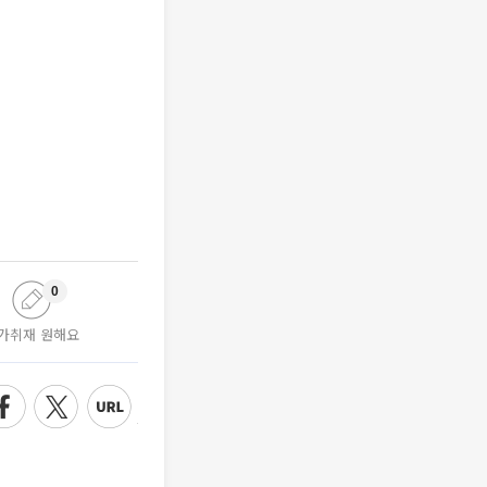
0
가취재 원해요