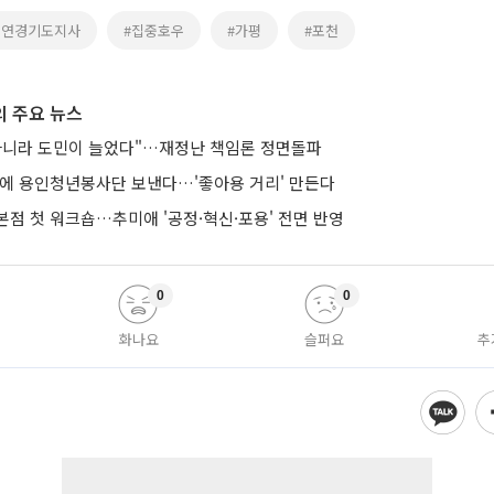
동연경기도지사
#집중호우
#가평
#포천
 주요 뉴스
아니라 도민이 늘었다"…재정난 책임론 정면돌파
낭에 용인청년봉사단 보낸다…'좋아용 거리' 만든다
본점 첫 워크숍…추미애 '공정·혁신·포용' 전면 반영
0
0
화나요
슬퍼요
추