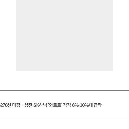
6270선 마감…삼전·SK하닉 '와르르' 각각 6%·10%대 급락