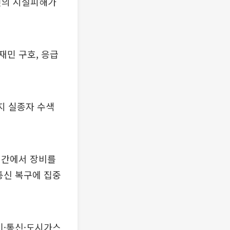
8건의 시설피해가
재민 구호, 응급
까지 실종자 수색
민간에서 장비를
통신 복구에 집중
기·통신·도시가스