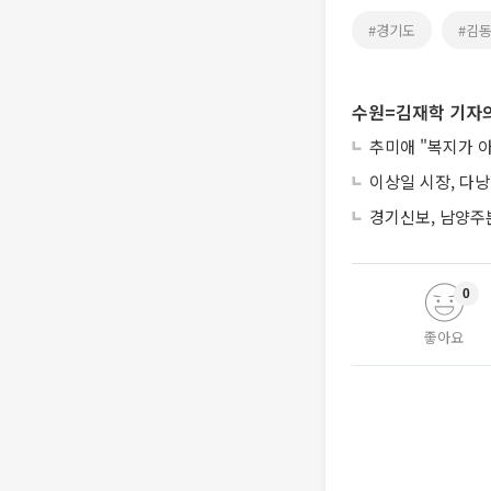
#경기도
#김
수원=김재학 기자의
추미애 "복지가 
이상일 시장, 다
경기신보, 남양주
0
좋아요