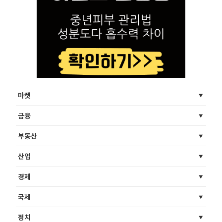
마켓
금융
부동산
산업
경제
국제
정치