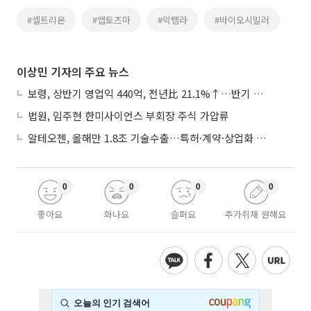
#셀트리온
#앱토즈마
#악템라
#바이오시밀러
이상민 기자의 주요 뉴스
보령, 상반기 영업익 440억, 전년比 21.1%↑…반기 역대 최대
법원, 임주현 한미사이언스 부회장 주식 가압류
알테오젠, 올해만 1.8조 기술수출…특허·계약·상업화 ‘삼박자’
0
0
0
0
좋아요
화나요
슬퍼요
추가취재 원해요