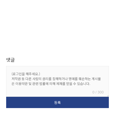
댓글
0 / 300