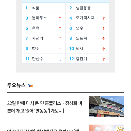
주요뉴스
22일 만에 다시 문 연 홈플러스…정상화 바
쁜데 재고 없어 ‘발동동’[가보니]