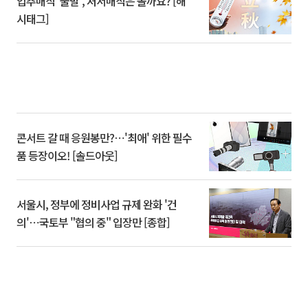
입추매직 '불발', 처서매직은 올까요? [해
시태그]
콘서트 갈 때 응원봉만?⋯'최애' 위한 필수
품 등장이오! [솔드아웃]
서울시, 정부에 정비사업 규제 완화 '건
의'⋯국토부 "협의 중" 입장만 [종합]