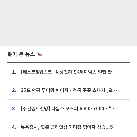
많이 본 뉴스
[베스트&워스트] 삼성전자·SK하이닉스 밀린 한 주…상상인증권은 85% 급등
1.
35도 안팎 무더위 이어져…전국 곳곳 소나기 [오늘 날씨]
2.
[주간증시전망] 다음주 코스피 6000~7000⋯“外人 수급은 정책이 변수”
3.
뉴욕증시, 연준 금리인상 기대감 꺾이자 상승...S&P500 사상 최고치 [종합]
4.