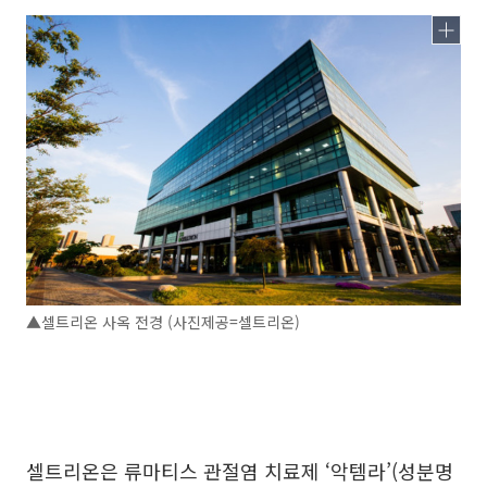
▲셀트리온 사옥 전경 (사진제공=셀트리온)
셀트리온은 류마티스 관절염 치료제 ‘악템라’(성분명