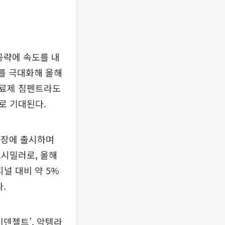
공략에 속도를 내
과를 극대화해 올해
치료제 짐펜트라도
로 기대된다.
시장에 출시하며
오시밀러로, 올해
널 대비 약 5%
.
이덴젤트’, 악템라