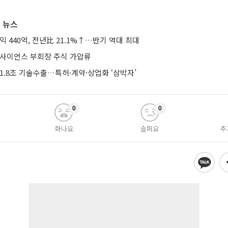
 뉴스
익 440억, 전년比 21.1%↑…반기 역대 최대
미사이언스 부회장 주식 가압류
1.8조 기술수출…특허·계약·상업화 ‘삼박자’
0
0
화나요
슬퍼요
추