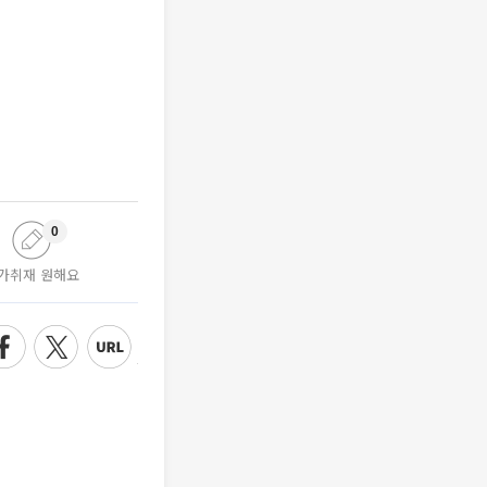
0
가취재 원해요