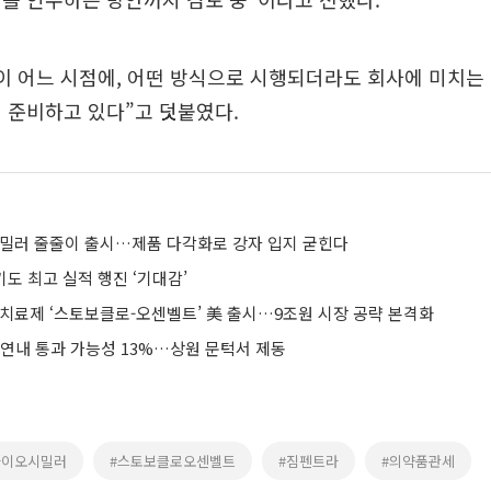
이 어느 시점에, 어떤 방식으로 시행되더라도 회사에 미치는
 준비하고 있다”고 덧붙였다.
시밀러 줄줄이 출시…제품 다각화로 강자 입지 굳힌다
기도 최고 실적 행진 ‘기대감’
 치료제 ‘스토보클로-오센벨트’ 美 출시…9조원 시장 공략 본격화
 연내 통과 가능성 13%…상원 문턱서 제동
바이오시밀러
#스토보클로오센벨트
#짐펜트라
#의약품관세