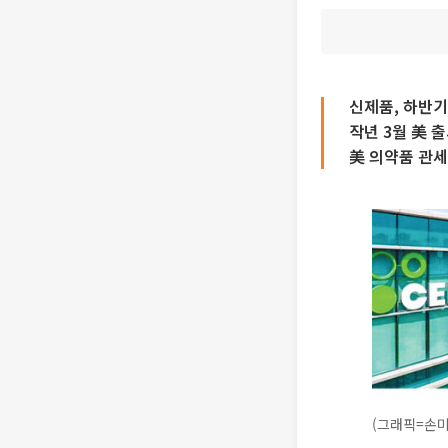
신제품, 하반기
작년 3월 美 
美 의약품 관세
(그래픽=손미