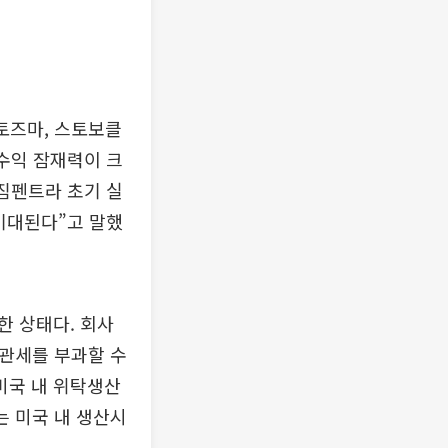
토즈마, 스토보클
수익 잠재력이 크
“짐펜트라 초기 실
기대된다”고 말했
한 상태다. 회사
 관세를 부과할 수
미국 내 위탁생산
는 미국 내 생산시