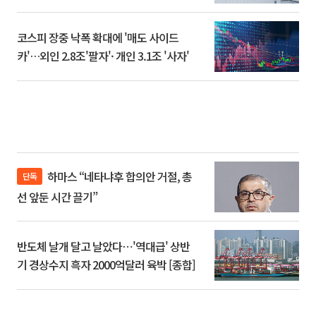
코스피 장중 낙폭 확대에 '매도 사이드
카'…외인 2.8조'팔자'· 개인 3.1조 '사자'
하마스 “네타냐후 합의안 거절, 총
단독
선 앞둔 시간 끌기”
반도체 날개 달고 날았다⋯'역대급' 상반
기 경상수지 흑자 2000억달러 육박 [종합]