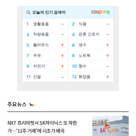
주요뉴스
NXT 프리마켓서 SK하이닉스 또 하한
가⋯‘11주 거래’에 시초가 왜곡