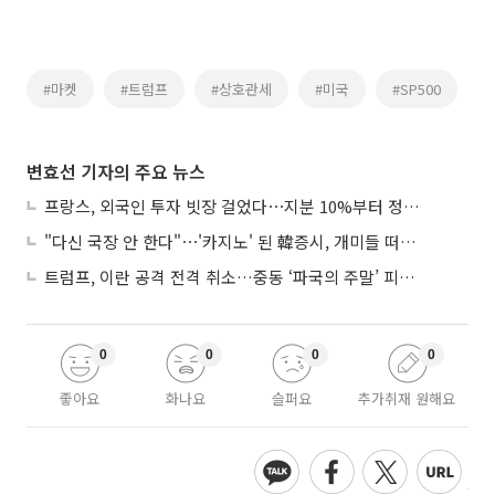
#마켓
#트럼프
#상호관세
#미국
#SP500
변효선 기자의 주요 뉴스
프랑스, 외국인 투자 빗장 걸었다⋯지분 10%부터 정부가 승인
"다신 국장 안 한다"⋯'카지노' 된 韓증시, 개미들 떠난다
트럼프, 이란 공격 전격 취소…중동 ‘파국의 주말’ 피했다
0
0
0
0
좋아요
화나요
슬퍼요
추가취재 원해요