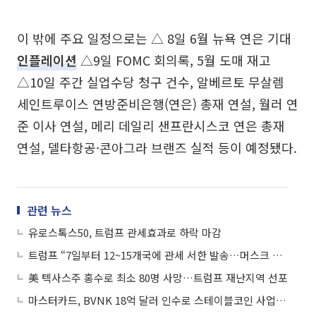
이 밖에 주요 일정으로는 △ 8일 6월 뉴욕 연은 기대
인플레이션
△9일 FOMC 회의록, 5월 도매 재고
△10일 주간 실업수당 청구 건수, 알베르토 무살렘
세인트루이스 연방준비은행(연은) 총재 연설, 월러 연
준 이사 연설, 메리 데일리 샌프란시스코 연은 총재
연설, 델타항공·콘아그라 브랜즈 실적 등이 예정됐다.
관련 뉴스
유로스톡스50, 트럼프 관세효과로 하락 마감
트럼프 “7일부터 12~15개국에 관세 서한 발송…머스크 창당, 말도 안 돼”
美 텍사스주 홍수로 최소 80명 사망…트럼프 재난지역 선포
마스터카드, BVNK 18억 달러 인수로 스테이블코인 사업 본격 확장