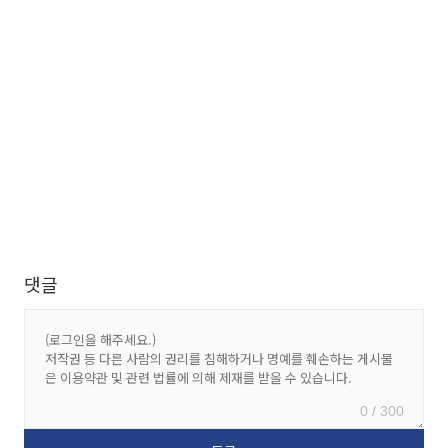
댓글
0 / 300