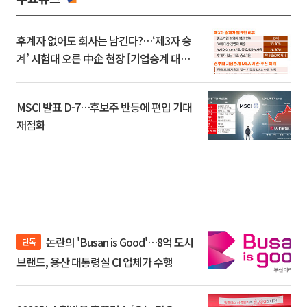
후계자 없어도 회사는 남긴다?…‘제3자 승
계’ 시험대 오른 中企 현장 [기업승계 대전
환]
MSCI 발표 D-7…후보주 반등에 편입 기대
재점화
논란의 'Busan is Good'…8억 도시
단독
브랜드, 용산 대통령실 CI 업체가 수행