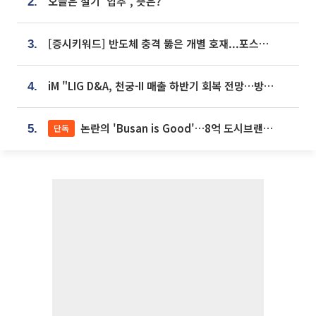
오늘은 절기 '입추', 뜻은?
2.
[증시키워드] 반도체 충격 뚫은 개별 호재...포스코퓨처엠·에코프로·한화솔루션 '눈길'
3.
iM "LIG D&A, 천궁-II 매출 하반기 회복 전망…방산 톱픽 유지"
4.
논란의 'Busan is Good'…8억 도시브랜드, 용산 대통령실 CI 업체가 수행
단독
5.