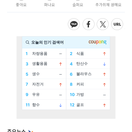
좋아요
화나요
슬퍼요
추가취재 원해요
주요뉴스