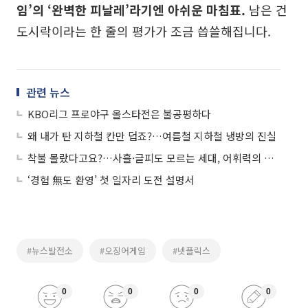
임’의 ‘완벽한 피날레’라기엔 아쉬운 마침표.
남은 건
도시락이라는 한 줄의 평가가 조금 씁쓸해집니다.
관련 뉴스
KBO리그 프로야구 올스타전은 불공평하다
왜 내가 탄 지하철 칸만 덥죠?…여름철 지하철 냉방의 진실
착불 몰랐다고요?…사흘·글피도 모르는 세대, 어휘력의 민낯
‘경험 無도 환영’ 첫 일자리 도전 설명서
#뉴스발전소
#오징어게임
#넷플릭스
0
0
0
0