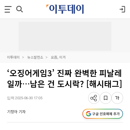
이투데이
뉴스발전소
요즘, 이거
‘오징어게임3’ 진짜 완벽한 피날레
일까…남은 건 도시락? [해시태그]
입력 2025-06-30 17:05
기정아 기자
구글 선호매체 추가