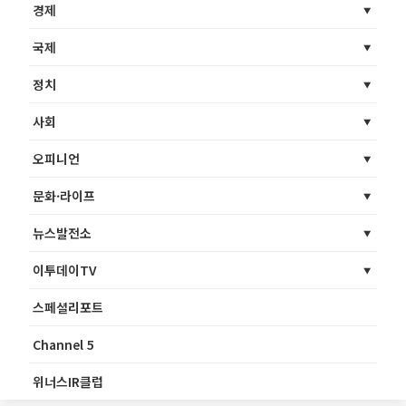
경제
국제
정치
사회
오피니언
문화·라이프
뉴스발전소
이투데이TV
스페셜리포트
Channel 5
위너스IR클럽