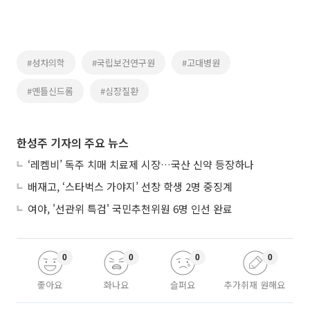
#성차의학
#국립보건연구원
#고대병원
#옌틀신드롬
#심장질환
한성주 기자의 주요 뉴스
‘레켐비’ 독주 치매 치료제 시장…국산 신약 등장하나
배재고, ‘스타벅스 가야지’ 선창 학생 2명 중징계
여야, '선관위 특검' 국민추천위원 6명 인선 완료
0
0
0
0
좋아요
화나요
슬퍼요
추가취재 원해요