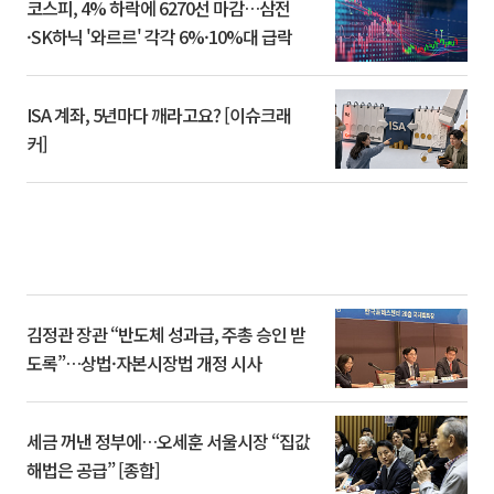
코스피, 4% 하락에 6270선 마감…삼전
·SK하닉 '와르르' 각각 6%·10%대 급락
ISA 계좌, 5년마다 깨라고요? [이슈크래
커]
김정관 장관 “반도체 성과급, 주총 승인 받
도록”…상법·자본시장법 개정 시사
세금 꺼낸 정부에…오세훈 서울시장 “집값
해법은 공급” [종합]