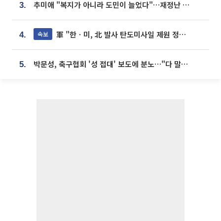
추미애 "복지가 아니라 도민이 늘었다"…재정난 책임론 정면돌파
3.
軍 "한ㆍ미, 北 발사 탄도미사일 제원 정밀분석 중"
속보
4.
박문성, 축구협회 '성 접대' 보도에 분노…"다 말아먹으려고 작정했나"
5.