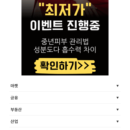
마켓
금융
부동산
산업