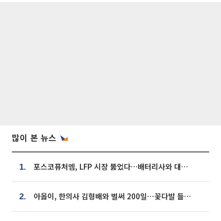
많이 본 뉴스
포스코퓨처엠, LFP 시장 뚫었다…배터리사와 대규모 장기 공급 합의
1.
아옳이, 한의사 김형배와 벌써 200일⋯꽃다발 들고 "프러포즈 아냐"
2.