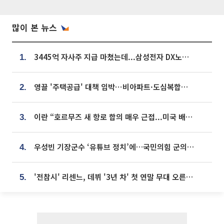
많이 본 뉴스
3445억 자사주 지급 마쳤는데...삼성전자 DX노조, 뒤늦은 '떼쓰기 집회'
1.
영끌 '주택공급' 대책 임박⋯비아파트·도심복합까지 총동원
2.
이란 “호르무즈 새 항로 합의 매우 근접...미국 배상 먼저”
3.
우성빈 기장군수 ‘유튜브 정치’에…국민의힘 군의원들 집단 반발
4.
'전참시' 리센느, 데뷔 '3년 차' 첫 연말 무대 오른다⋯"그동안 섭외 안 와"
5.