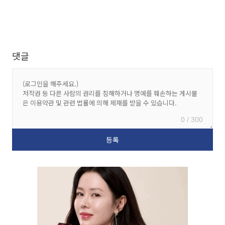
댓글
0 / 300