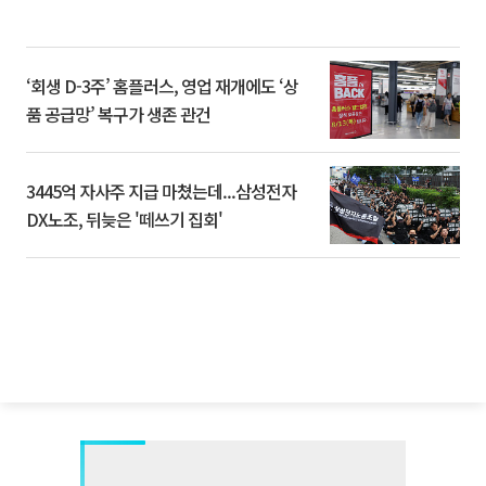
‘회생 D-3주’ 홈플러스, 영업 재개에도 ‘상
품 공급망’ 복구가 생존 관건
3445억 자사주 지급 마쳤는데...삼성전자
DX노조, 뒤늦은 '떼쓰기 집회'