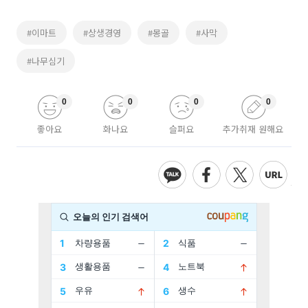
#이마트
#상생경영
#몽골
#사막
#나무심기
0
0
0
0
좋아요
화나요
슬퍼요
추가취재 원해요