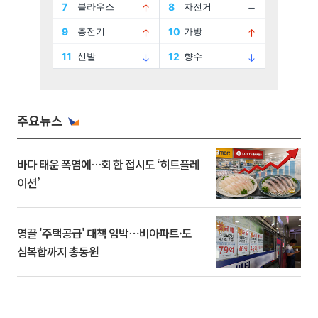
주요뉴스
바다 태운 폭염에…회 한 접시도 ‘히트플레
이션’
영끌 '주택공급' 대책 임박⋯비아파트·도
심복합까지 총동원