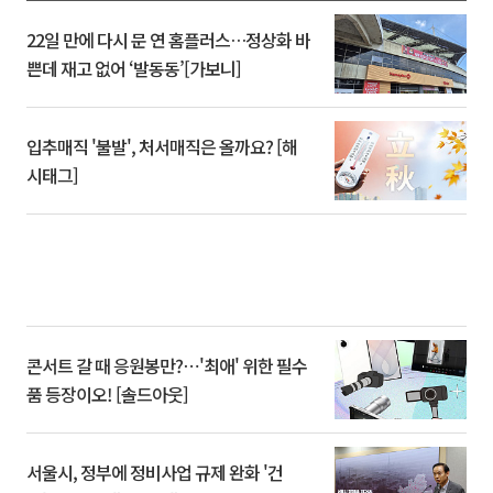
22일 만에 다시 문 연 홈플러스…정상화 바
쁜데 재고 없어 ‘발동동’[가보니]
입추매직 '불발', 처서매직은 올까요? [해
시태그]
콘서트 갈 때 응원봉만?⋯'최애' 위한 필수
품 등장이오! [솔드아웃]
서울시, 정부에 정비사업 규제 완화 '건