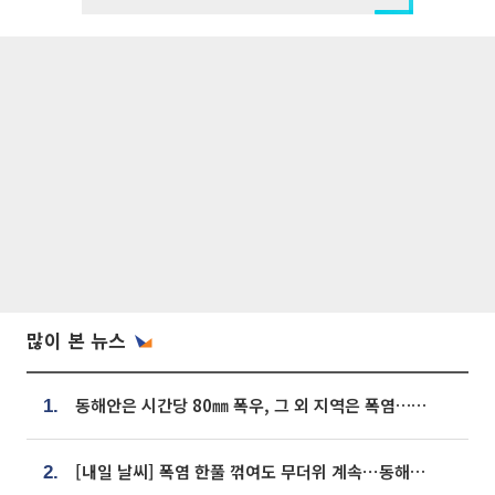
많이 본 뉴스
동해안은 시간당 80㎜ 폭우, 그 외 지역은 폭염…‘극과 극 날씨’
1.
[내일 날씨] 폭염 한풀 꺾여도 무더위 계속⋯동해안 이틀 연속 비
2.