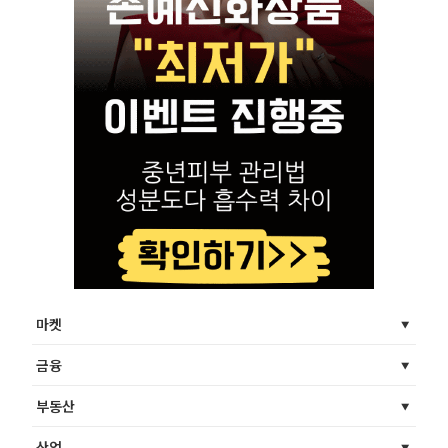
마켓
금융
부동산
산업