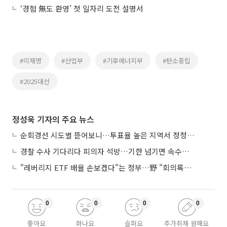
‘경험 無도 환영’ 첫 일자리 도전 설명서
#이재명
#산업부
#기후에너지부
#탄소중립
#2025대선
정성욱 기자의 주요 뉴스
순회경선 시도별 뜯어보니…투표율 높은 지역서 정청래 강세
경찰 수사 기다리다 피의자 석방…기한 넘기면 속수무책
"레버리지 ETF 배율 손보겠다"는 정부…野 "회의록부터 내놔야"
0
0
0
0
좋아요
화나요
슬퍼요
추가취재 원해요