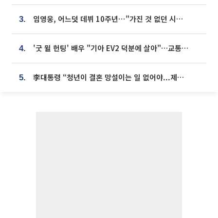
임영웅, 어느덧 데뷔 10주년⋯"가진 것 없던 시절, 내 앞엔 20명의 팬뿐"
3.
'굿 윌 헌팅' 배우 "기아 EV2 덕분에 살아"…교통사고 후 안전성 극찬
4.
李대통령 “청년이 결혼 망설이는 일 없어야...제도상 불이익 조사”
5.