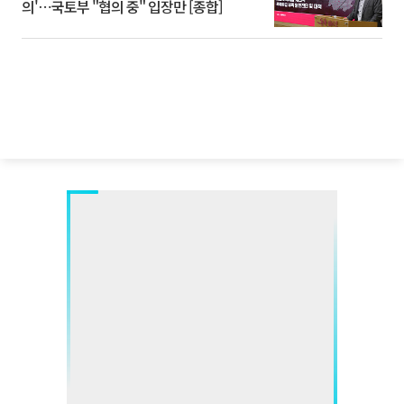
의'⋯국토부 "협의 중" 입장만 [종합]