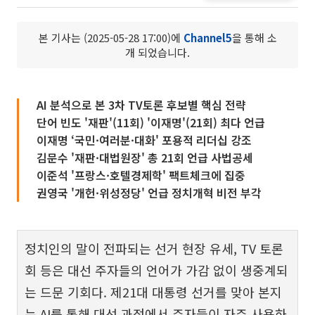
본 기사는 (2025-05-28 17:00)에
Channel5
을 통해 소
개 되었습니다.
AI 분석으로 본 3차 TV토론 후보별 핵심 전략
단어 빈도 '재판'(11회) '이재명'(21회) 최다 언급
이재명 ‘국민·여러분·대화' 포용적 리더십 강조
김문수 '재판·대법원장' 총 21회 언급 사법공세
이준석 '프랑스·호텔경제학' 팩트체크에 집중
권영국 '개헌·위성정당' 언급 정치개혁 비전 부각
정치인의 말이 전파되는 선거 현장 유세, TV 토론
회 등은 대선 주자들의 언어가 가감 없이 생중계되
는 드문 기회다. 제21대 대통령 선거를 맞아 본지
는 AI를 통해 대선 과정에서 주자들이 자주 사용하