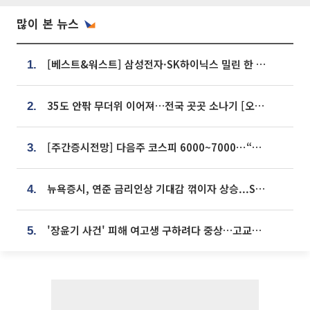
많이 본 뉴스
[베스트&워스트] 삼성전자·SK하이닉스 밀린 한 주…상상인증권은 85% 급등
1.
35도 안팎 무더위 이어져…전국 곳곳 소나기 [오늘 날씨]
2.
[주간증시전망] 다음주 코스피 6000~7000⋯“外人 수급은 정책이 변수”
3.
뉴욕증시, 연준 금리인상 기대감 꺾이자 상승...S&P500 사상 최고치 [종합]
4.
'장윤기 사건' 피해 여고생 구하려다 중상…고교생 의상자 지정
5.