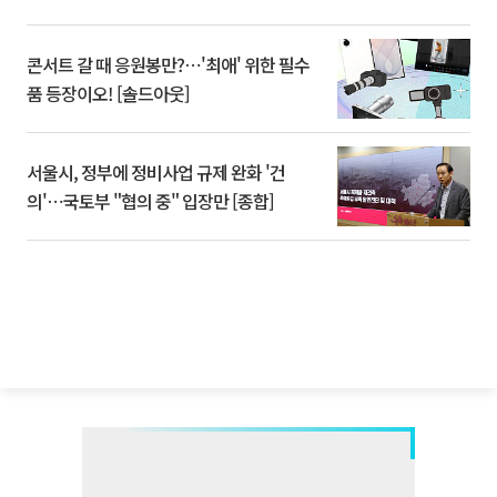
콘서트 갈 때 응원봉만?⋯'최애' 위한 필수
품 등장이오! [솔드아웃]
서울시, 정부에 정비사업 규제 완화 '건
의'⋯국토부 "협의 중" 입장만 [종합]