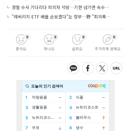
경찰 수사 기다리다 피의자 석방…기한 넘기면 속수무책
"레버리지 ETF 배율 손보겠다"는 정부…野 "회의록부터 내놔야"
0
0
0
0
좋아요
화나요
슬퍼요
추가취재 원해요