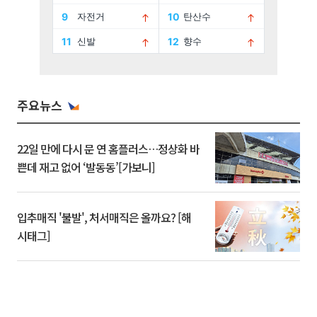
주요뉴스
22일 만에 다시 문 연 홈플러스…정상화 바
쁜데 재고 없어 ‘발동동’[가보니]
입추매직 '불발', 처서매직은 올까요? [해
시태그]