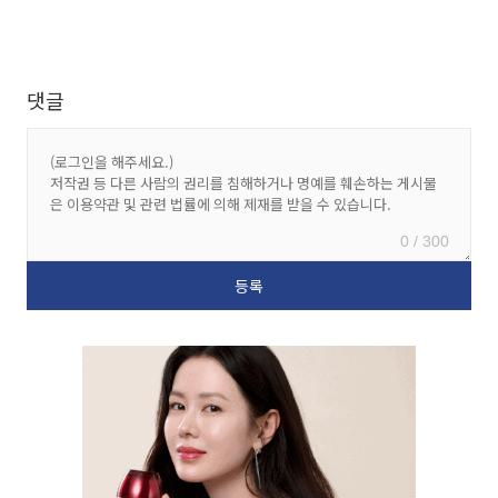
댓글
0 / 300