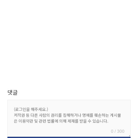
댓글
0 / 300