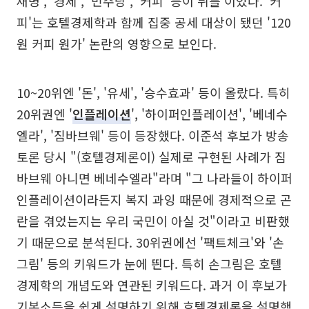
재명', '경제', '민주당', '커피' 등이 뒤를 이었다. '커
피'는 호텔경제학과 함께 집중 공세 대상이 됐던 '120
원 커피 원가' 논란의 영향으로 보인다.
10~20위엔 '돈', '유세', '승수효과' 등이 올랐다. 특히
20위권엔 '
인플레이션
', '하이퍼인플레이션', '베네수
엘라', '짐바브웨' 등이 등장했다. 이준석 후보가 방송
토론 당시 "(호텔경제론이) 실제로 구현된 사례가 짐
바브웨 아니면 베네수엘라"라며 "그 나라들이 하이퍼
인플레이션이라든지 복지 과잉 때문에 경제적으로 곤
란을 겪었는지는 우리 국민이 아실 것"이라고 비판했
기 때문으로 분석된다. 30위권에선 '팩트체크'와 '손
그림' 등의 키워드가 눈에 띈다. 특히 손그림은 호텔
경제학의 개념도와 연관된 키워드다. 과거 이 후보가
기본소득을 쉽게 설명하기 위해 호텔경제론을 설명했