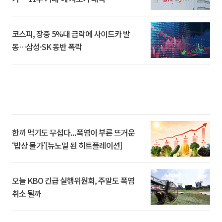
코스피, 장중 5%대 급락에 사이드카 발
동…삼성·SK 동반 폭락
한끼 먹기도 무섭다...폭염이 부른 뜨거운
‘밥상 물가’[뉴노멀 된 히트플레이션]
오늘 KBO 긴급 실행위원회, 주말도 폭염
취소 될까