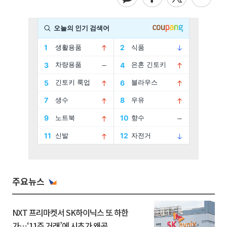
주요뉴스
NXT 프리마켓서 SK하이닉스 또 하한
가⋯‘11주 거래’에 시초가 왜곡