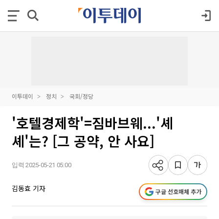
이투데이
정치
국회/정당
'호텔경제학'=짐바브웨...'셰
셰'는? [그 공약, 안 사요]
입력 2025-05-21 05:00
김동효 기자
구글 선호매체 추가