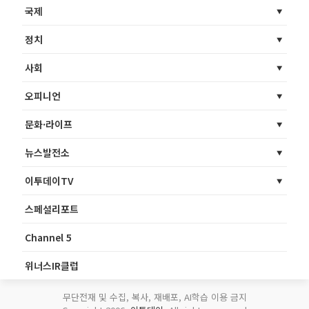
국제
정치
사회
오피니언
문화·라이프
뉴스발전소
이투데이TV
스페셜리포트
Channel 5
위너스IR클럽
무단전재 및 수집, 복사, 재배포, AI학습 이용 금지