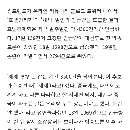
썸트렌드가 온라인 커뮤니티·블로그·트위터 내에서
'호텔경제학'과 '셰셰' 발언의 언급량을 도출한 결과
호텔경제학은 최근 일주일간 약 4300건가량 언급됐
다. 17일 139건에 그쳤던 언급량이 대선후보 첫 방송
토론이 있었던 18일 1298건으로 급증했다. 19일엔
논란이 가열되면서 2794건으로 뛰었다.
'셰셰' 발언은 같은 기간 3500건을 넘어선다. 이 후보
가 "(총선 때) '셰셰'(라고) 했다. 중국에도, 대만에도
셰셰 하고 다른 나라하고 잘 지내면 되지, 대만과 중
국이 싸우든 말든 우리랑 무슨 상관이냐고 했다. 틀린
말 했나"라고 정면돌파했던 13일 1069건으로 언급량
이 뛴 뒤 잠시 소강상태를 보이다가 방송토론 이후 하