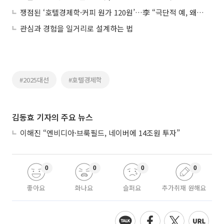
쟁점된 ‘호텔경제학·커피 원가 120원’…李 “극단적 예, 왜곡”
관심과 경험을 일거리로 설계하는 법
#2025대선
#호텔경제학
김동효 기자의 주요 뉴스
이해진 “엔비디아·브룩필드, 네이버에 14조원 투자”
0
0
0
0
좋아요
화나요
슬퍼요
추가취재 원해요