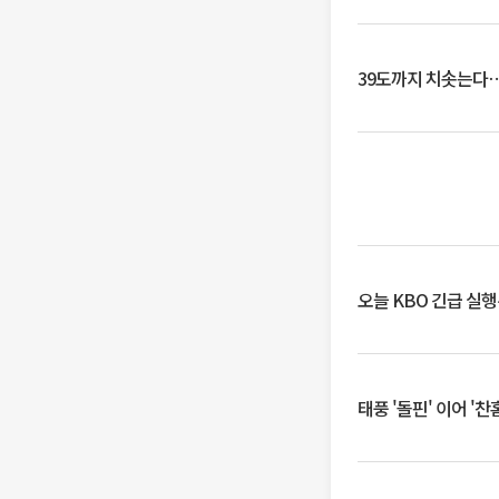
39도까지 치솟는다
오늘 KBO 긴급 실
태풍 '돌핀' 이어 '