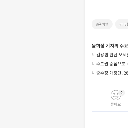
#윤석열
#비
윤희성 기자의 주요
김용범 만난 오세
수도권 중심으로 
중수청 개청단, 2
0
좋아요