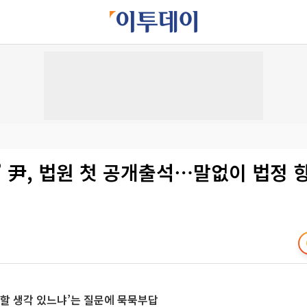
’ 尹, 법원 첫 공개출석⋯말없이 법정 
할 생각 있느냐’는 질문에 묵묵부답