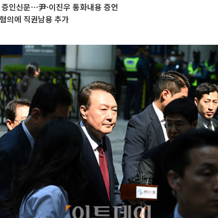
관 증인신문⋯尹·이진우 통화내용 증언
 혐의에 직권남용 추가