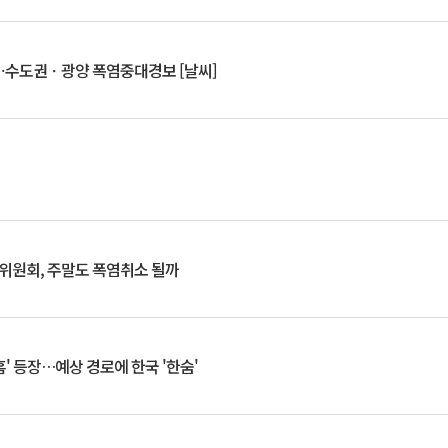
⋯수도권ㆍ광양 폭염중대경보 [날씨]
행위원회, 주말도 폭염취소 될까
찬홈' 등장…예상 경로에 한국 '한숨'