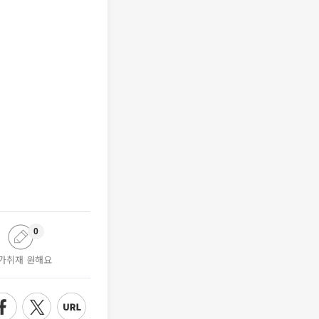
0
가취재 원해요