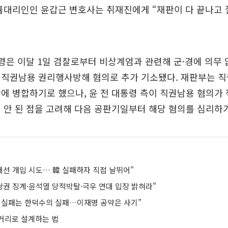
률대리인인 윤갑근 변호사는 취재진에게 “재판이 다 끝나고
통령은 이달 1일 검찰로부터 비상계엄과 관련해 군·경에 의무
 직권남용 권리행사방해 혐의로 추가 기소됐다. 재판부는 직
에 병합하기로 했으나, 윤 전 대통령 측이 직권남용 혐의가
 안 된 점을 고려해 다음 공판기일부터 해당 혐의를 심리하기
대선 개입 시도… 韓 실패하자 직접 날뛰어"
쌍권 징계·윤석열 당적박탈·극우 연대 입장 밝혀라"
 실패는 한덕수의 실패…이재명 공약은 사기”
거리로 설계하는 법