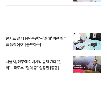
콘서트 갈 때 응원봉만?⋯'최애' 위한 필수
품 등장이오! [솔드아웃]
서울시, 정부에 정비사업 규제 완화 '건
의'⋯국토부 "협의 중" 입장만 [종합]