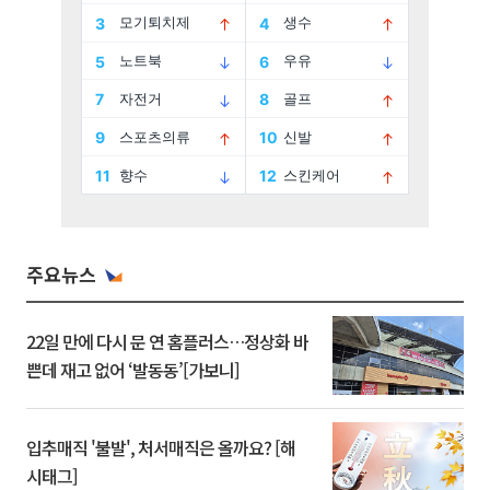
주요뉴스
22일 만에 다시 문 연 홈플러스…정상화 바
쁜데 재고 없어 ‘발동동’[가보니]
입추매직 '불발', 처서매직은 올까요? [해
시태그]