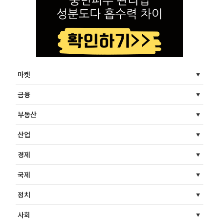
마켓
금융
부동산
산업
경제
국제
정치
사회