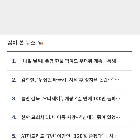
많이 본 뉴스
[내일 날씨] 폭염 한풀 꺾여도 무더위 계속⋯동해안 이틀 연속 비
1.
김희철, '뒤집힌 태극기' 지적 후 정치색 논란…"좌우 떠나 우리나라 국기"
2.
놀란 감독 '오디세이', 개봉 4일 만에 100만 돌파⋯'왕사남' 보다 빠르다
3.
천안 교회서 11세 아동 사망…“침대에 묶여 있었다” 진술 확보
4.
AT마드리드 ‘7번’ 이강인 “120% 쏟겠다”⋯시메오네 감독 “필요한 선수”
5.