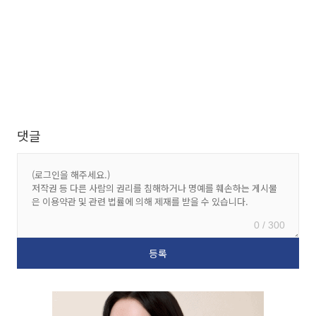
댓글
0 / 300