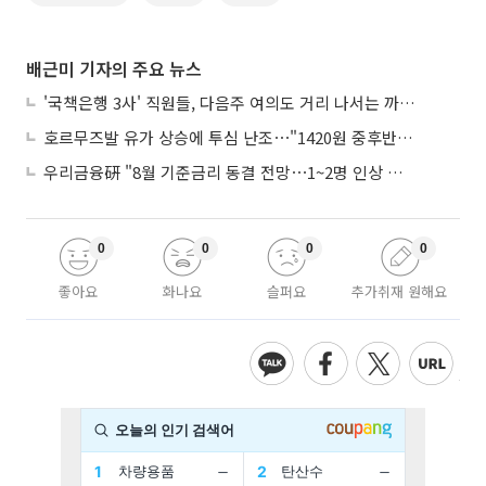
배근미 기자의 주요 뉴스
'국책은행 3사' 직원들, 다음주 여의도 거리 나서는 까닭은
호르무즈발 유가 상승에 투심 난조⋯"1420원 중후반 등락"
우리금융硏 "8월 기준금리 동결 전망⋯1~2명 인상 소수의견 낼 것"
0
0
0
0
좋아요
화나요
슬퍼요
추가취재 원해요