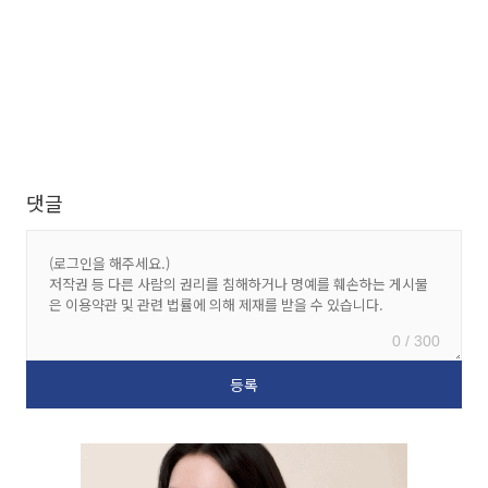
댓글
0 / 300