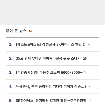
많이 본 뉴스
[베스트&워스트] 삼성전자·SK하이닉스 밀린 한 주…상상인증권은 85% 급등
1.
35도 안팎 무더위 이어져…전국 곳곳 소나기 [오늘 날씨]
2.
[주간증시전망] 다음주 코스피 6000~7000⋯“外人 수급은 정책이 변수”
3.
뉴욕증시, 연준 금리인상 기대감 꺾이자 상승...S&P500 사상 최고치 [종합]
4.
SK하이닉스, 분기배당 375원 확정…주주환원책 9월로 앞당겨 발표
5.