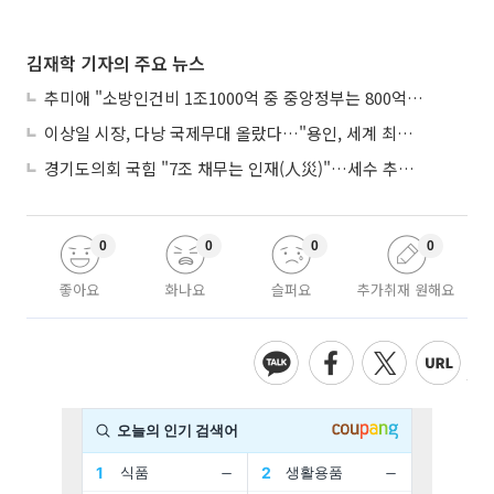
김재학 기자의 주요 뉴스
추미애 "소방인건비 1조1000억 중 중앙정부는 800억뿐"
이상일 시장, 다낭 국제무대 올랐다…"용인, 세계 최대 반도체 도시 된다"
경기도의회 국힘 "7조 채무는 인재(人災)"…세수 추계 조작 의혹 제기
0
0
0
0
좋아요
화나요
슬퍼요
추가취재 원해요