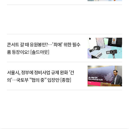
콘서트 갈 때 응원봉만?⋯'최애' 위한 필수
품 등장이오! [솔드아웃]
서울시, 정부에 정비사업 규제 완화 '건
의'⋯국토부 "협의 중" 입장만 [종합]