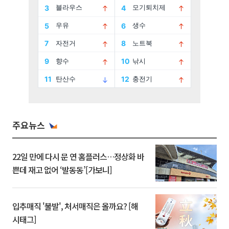
주요뉴스
22일 만에 다시 문 연 홈플러스…정상화 바
쁜데 재고 없어 ‘발동동’[가보니]
입추매직 '불발', 처서매직은 올까요? [해
시태그]