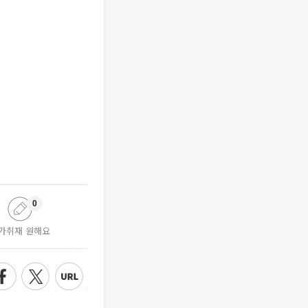
0
가취재 원해요