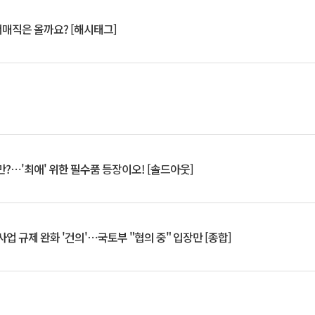
서매직은 올까요? [해시태그]
?⋯'최애' 위한 필수품 등장이오! [솔드아웃]
업 규제 완화 '건의'⋯국토부 "협의 중" 입장만 [종합]