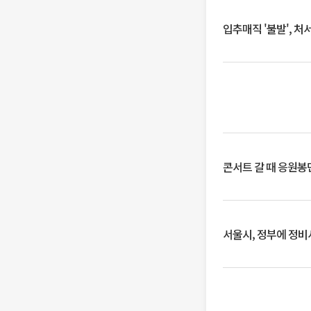
입추매직 '불발', 처
콘서트 갈 때 응원봉만
서울시, 정부에 정비사