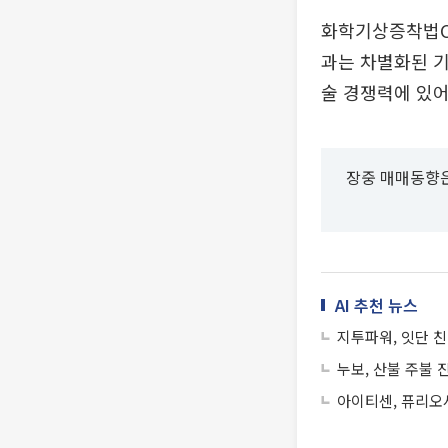
화학기상증착법C
과는 차별화된 기
술 경쟁력에 있어
장중 매매동향은
AI 추천 뉴스
지투파워, 잇단 
누보, 산불 주불
아이티센, 퓨리오