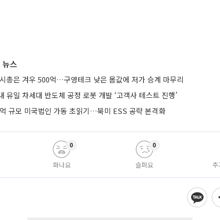
 뉴스
 시총은 겨우 500억…구영테크 낮은 몸값에 저가 승계 마무리
 유일 차세대 반도체 공정 로봇 개발 ‘고객사 테스트 진행’
0억 규모 미국법인 가동 초읽기…북미 ESS 공략 본격화
0
0
화나요
슬퍼요
추