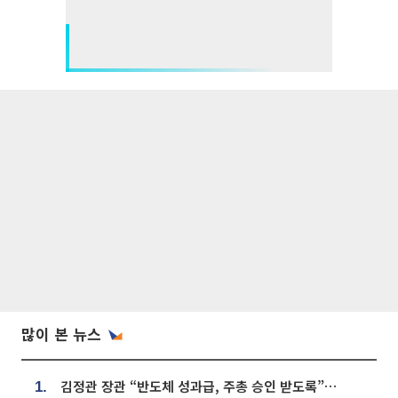
많이 본 뉴스
김정관 장관 “반도체 성과급, 주총 승인 받도록”…상법·자본시장법 개정 시사
1.