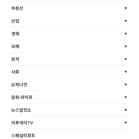
부동산
산업
경제
국제
정치
사회
오피니언
문화·라이프
뉴스발전소
이투데이TV
스페셜리포트