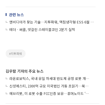
관련 뉴스
엔비디아가 찾는 기술…지투파워, 액침냉각형 ESS 6월 공개 임박
테더ㆍ써클, 엇갈린 스테이블코인 2분기 실적
#지투파워
김우람 기자의 주요 뉴스
라온로보틱스, 국내 유일 차세대 반도체 공정 로봇 개발 ‘고객사 테스트 진행’
신성에스티, 2300억 규모 미국법인 가동 초읽기…북미 ESS 공략 본격화
에브리봇, 미 로봇 수출 FCC인증 보유…휴머노이드 ‘AI 두뇌’ 탑재 속도