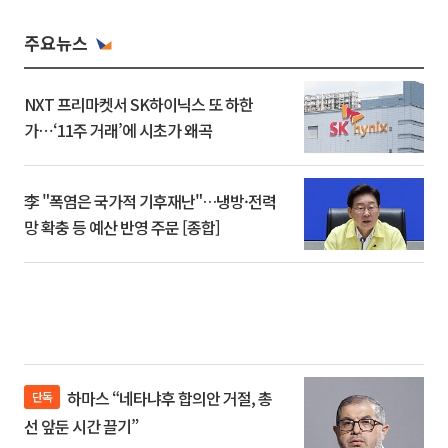
주요뉴스
NXT 프리마켓서 SK하이닉스 또 하한
가⋯‘11주 거래’에 시초가 왜곡
李 "폭염은 국가적 기후재난"…냉방·전력
망 확충 등 예산 반영 주문 [종합]
하마스 “네타냐후 합의안 거절, 총
단독
선 앞둔 시간 끌기”