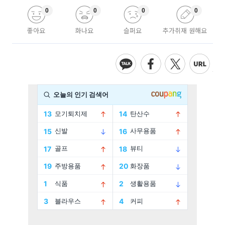
0
0
0
0
좋아요
화나요
슬퍼요
추가취재 원해요