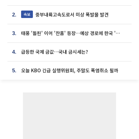
중부내륙고속도로서 미상 폭발물 발견
속보
2.
태풍 '돌핀' 이어 '찬홈' 등장…예상 경로에 한국 '한숨'
3.
급등한 국제 금값…국내 금시세는?
4.
오늘 KBO 긴급 실행위원회, 주말도 폭염취소 될까
5.