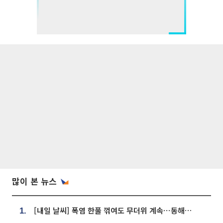
많이 본 뉴스
[내일 날씨] 폭염 한풀 꺾여도 무더위 계속⋯동해안 이틀 연속 비
1.