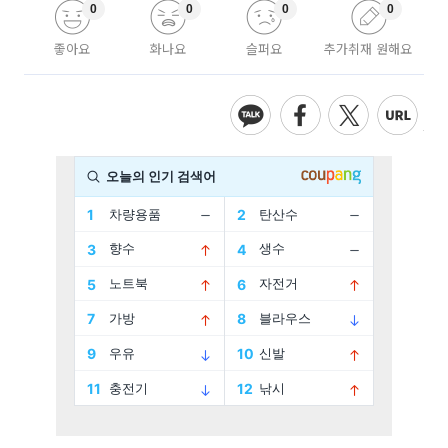
0
0
0
0
좋아요
화나요
슬퍼요
추가취재 원해요