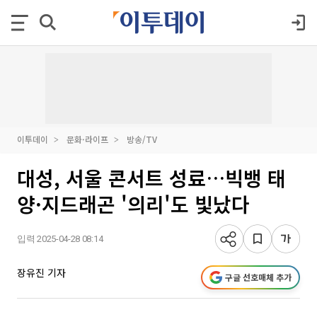
이투데이
문화·라이프
방송/TV
대성, 서울 콘서트 성료…빅뱅 태
양·지드래곤 '의리'도 빛났다
입력 2025-04-28 08:14
장유진 기자
구글 선호매체 추가