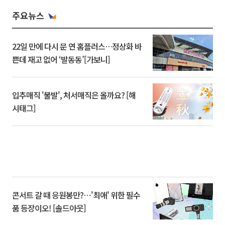
주요뉴스
22일 만에 다시 문 연 홈플러스…정상화 바
쁜데 재고 없어 ‘발동동’[가보니]
입추매직 '불발', 처서매직은 올까요? [해
시태그]
콘서트 갈 때 응원봉만?⋯'최애' 위한 필수
품 등장이오! [솔드아웃]