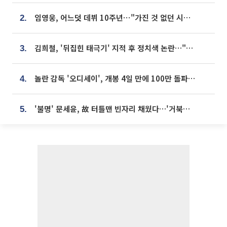
임영웅, 어느덧 데뷔 10주년⋯"가진 것 없던 시절, 내 앞엔 20명의 팬뿐"
2.
김희철, '뒤집힌 태극기' 지적 후 정치색 논란…"좌우 떠나 우리나라 국기"
3.
놀란 감독 '오디세이', 개봉 4일 만에 100만 돌파⋯'왕사남' 보다 빠르다
4.
'불명' 문세윤, 故 터틀맨 빈자리 채웠다…'거북이' 눈물의 최종 우승
5.