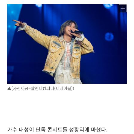
▲(사진제공=알앤디컴퍼니(디레이블))
가수 대성이 단독 콘서트를 성황리에 마쳤다.