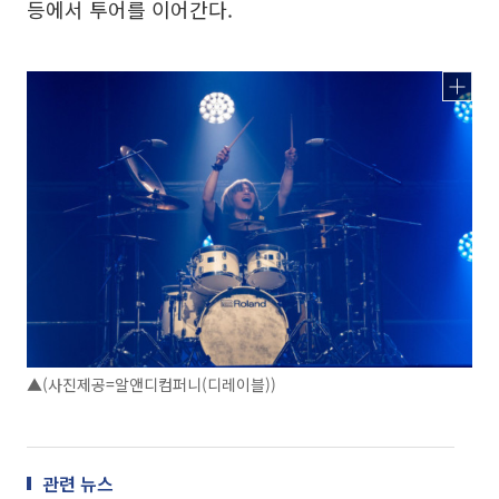
등에서 투어를 이어간다.
▲(사진제공=알앤디컴퍼니(디레이블))
관련 뉴스