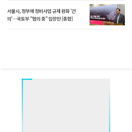
서울시, 정부에 정비사업 규제 완화 '건
의'⋯국토부 "협의 중" 입장만 [종합]