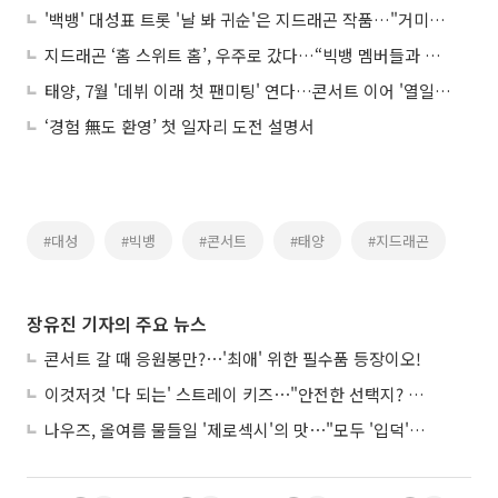
'백뱅' 대성표 트롯 '날 봐 귀순'은 지드래곤 작품…"거미가 코러스 해"
지드래곤 ‘홈 스위트 홈’, 우주로 갔다…“빅뱅 멤버들과 함께한 곡이라 특별”
태양, 7월 '데뷔 이래 첫 팬미팅' 연다…콘서트 이어 '열일' 행보
‘경험 無도 환영’ 첫 일자리 도전 설명서
#대성
#빅뱅
#콘서트
#태양
#지드래곤
장유진 기자의 주요 뉴스
콘서트 갈 때 응원봉만?⋯'최애' 위한 필수품 등장이오!
이것저것 '다 되는' 스트레이 키즈⋯"안전한 선택지? 도전이 재밌죠"
나우즈, 올여름 물들일 '제로섹시'의 맛⋯"모두 '입덕'시킬 것"