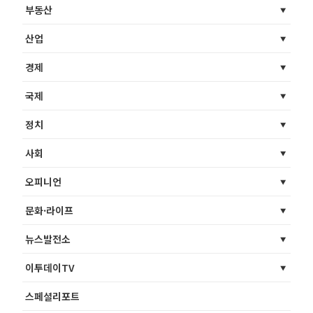
부동산
산업
경제
국제
정치
사회
오피니언
문화·라이프
뉴스발전소
이투데이TV
스페셜리포트