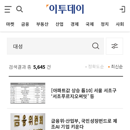
마켓
금융
부동산
산업
경제
국제
정치
사회
검색결과 총
5,645
건
정확도순
최신순
[아파트값 상승 톱10] 서울 서초구
‘서초푸르지오써밋’ 등
금융위·산업부, 국민성장펀드로 제
조AI 기업 키운다