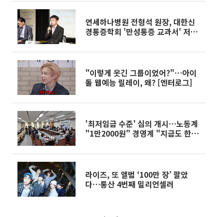
연세하나병원 전형석 원장, 대한신
경통증학회 '만성통증 교과서' 저자
로 참여
"이렇게 웃긴 그룹이었어?"⋯아이
돌 웹예능 릴레이, 왜? [엔터로그]
'최저임금 수준' 심의 개시⋯노동계
"1만2000원" 경영계 "지금도 한
계"
라이즈, 또 앨범 ‘100만 장’ 팔았
다⋯통산 4번째 밀리언셀러