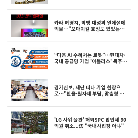
카라 허영지, 빅뱅 대성과 열애설에
억울⋯"오마이걸 효정도 있었는데
왜"
“다음 AI 수혜처는 로봇”…현대차·
국내 공급망 기업 '아틀라스' 독주
예고
경기신보, 재단 떠나 기업 현장으
로…"환율·원자재 부담, 맞춤형 보
증으로 잡는다"
'LG 사위 윤관' 해외SPC 법인세 90
억원 취소...法 "국내사업장 아냐"