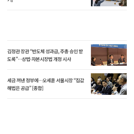
김정관 장관 “반도체 성과급, 주총 승인 받
도록”…상법·자본시장법 개정 시사
세금 꺼낸 정부에…오세훈 서울시장 “집값
해법은 공급” [종합]