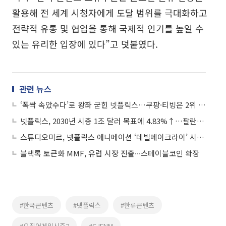
활용해 전 세계 시청자에게 도달 범위를 극대화하고
전략적 유통 및 협업을 통해 국제적 인기를 높일 수
있는 유리한 입장에 있다”고 덧붙였다.
관련 뉴스
‘폭싹 속았수다’로 왕좌 굳힌 넷플릭스…쿠팡·티빙은 2위 쟁탈전
넷플릭스, 2030년 시총 1조 달러 목표에 4.83%↑…팔란티어 6.24%↑
스튜디오미르, 넷플릭스 애니메이션 ‘데빌메이크라이’ 시즌2 제작 확정
블랙록 토큰화 MMF, 유럽 시장 진출∙∙∙스테이블코인 확장
#한국콘텐츠
#넷플릭스
#한류콘텐츠
#오징어게임시즌2
#CJENM