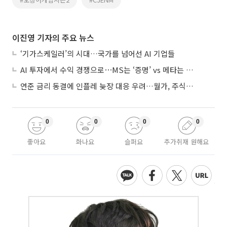
이진영 기자의 주요 뉴스
‘기가스케일러’의 시대…국가를 넘어선 AI 기업들
AI 투자에서 수익 경쟁으로⋯MS는 ‘증명’ vs 메타는 ‘숙제’
연준 금리 동결에 인플레 늦장 대응 우려…월가, 주식도 채권도 던졌다
0
0
0
0
좋아요
화나요
슬퍼요
추가취재 원해요