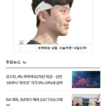
주요뉴스
코스피, 4% 하락에 6270선 마감…삼전
·SK하닉 '와르르' 각각 6%·10%대 급락
ISA 계좌, 5년마다 깨라고요? [이슈크래
커]