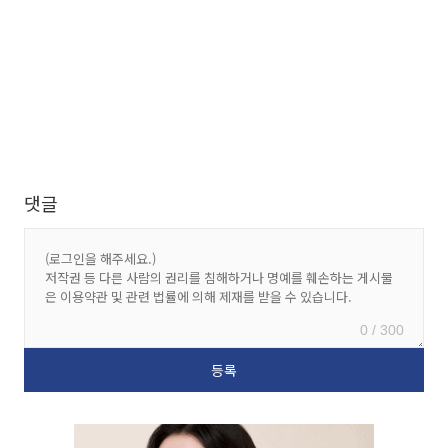
댓글
0 / 300