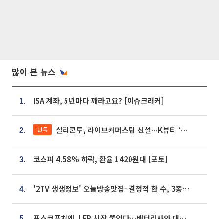
많이 본 뉴스
ISA 계좌, 5년마다 깨라고요? [이슈크래커]
1.
실리콘투, 라이브커머스팀 신설…K뷰티 ‘글로벌 판매망’ 확대[K뷰티 라방戰]
단독
2.
코스피 4.58% 하락, 환율 1420원대 [포토]
3.
'2TV 생생정보' 오늘방송맛집- 결정적 한 수, 3종 메밀면! 메밀 소바 맛집 '의○○○○'
4.
포스코퓨처엠, LFP 시장 뚫었다…배터리사와 대규모 장기 공급 합의
5.