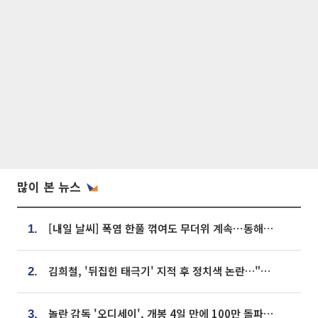
많이 본 뉴스
[내일 날씨] 폭염 한풀 꺾여도 무더위 계속⋯동해안 이틀 연속 비
1.
김희철, '뒤집힌 태극기' 지적 후 정치색 논란…"좌우 떠나 우리나라 국기"
2.
놀란 감독 '오디세이', 개봉 4일 만에 100만 돌파⋯'왕사남' 보다 빠르다
3.