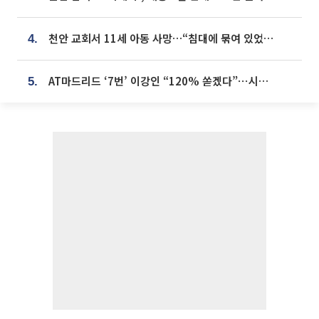
천안 교회서 11세 아동 사망…“침대에 묶여 있었다” 진술 확보
4.
AT마드리드 ‘7번’ 이강인 “120% 쏟겠다”⋯시메오네 감독 “필요한 선수”
5.