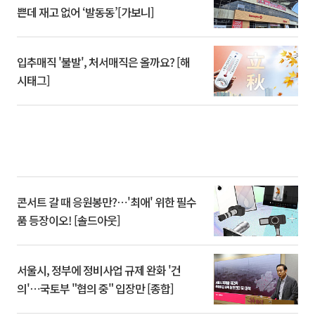
쁜데 재고 없어 ‘발동동’[가보니]
입추매직 '불발', 처서매직은 올까요? [해
시태그]
콘서트 갈 때 응원봉만?⋯'최애' 위한 필수
품 등장이오! [솔드아웃]
서울시, 정부에 정비사업 규제 완화 '건
의'⋯국토부 "협의 중" 입장만 [종합]