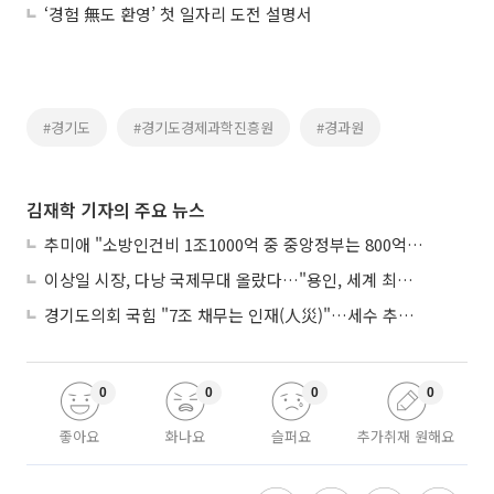
‘경험 無도 환영’ 첫 일자리 도전 설명서
#경기도
#경기도경제과학진흥원
#경과원
김재학 기자의 주요 뉴스
추미애 "소방인건비 1조1000억 중 중앙정부는 800억뿐"
이상일 시장, 다낭 국제무대 올랐다…"용인, 세계 최대 반도체 도시 된다"
경기도의회 국힘 "7조 채무는 인재(人災)"…세수 추계 조작 의혹 제기
0
0
0
0
좋아요
화나요
슬퍼요
추가취재 원해요