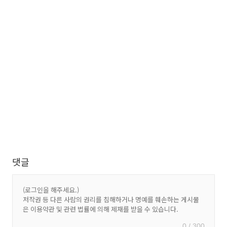
댓글
0 / 300