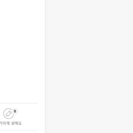
0
가취재 원해요