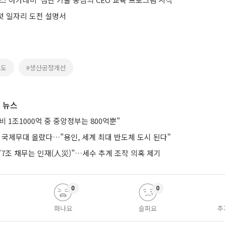
 첫 일자리 도전 설명서
기도
#생산공정개선
 뉴스
 1조1000억 중 중앙정부는 800억뿐"
 국제무대 올랐다…"용인, 세계 최대 반도체 도시 된다"
7조 채무는 인재(人災)"…세수 추계 조작 의혹 제기
0
0
화나요
슬퍼요
추