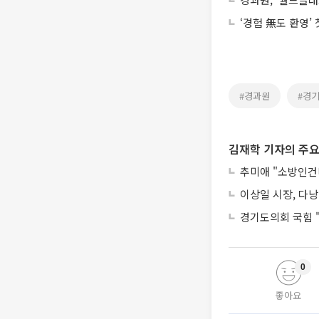
‘경험 無도 환영’
#경과원
#경
김재학 기자의 주요
추미애 "소방인건비
이상일 시장, 다낭
경기도의회 국힘 "
0
좋아요