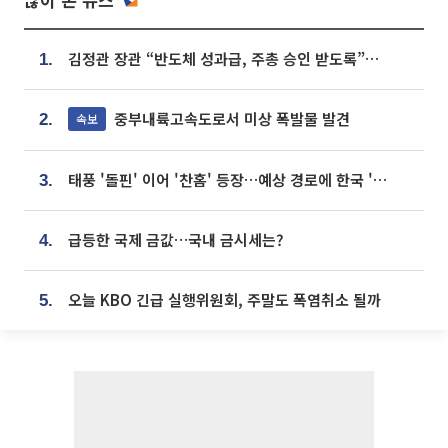
김정관 장관 “반도체 성과급, 주총 승인 받도록”…상법·자본시장법 개정 시사
1.
중부내륙고속도로서 미상 폭발물 발견
속보
2.
태풍 '돌핀' 이어 '찬홈' 등장…예상 경로에 한국 '한숨'
3.
급등한 국제 금값…국내 금시세는?
4.
오늘 KBO 긴급 실행위원회, 주말도 폭염취소 될까
5.