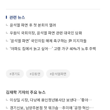
관련 뉴스
윤석열 파면 후 첫 본회의 열려
우원식 국회의장, 윤석열 파면 관련 대국민 담화
'윤석열 파면' 국민의힘 해체 촉구하는 尹 지지자들
‘아파도 집에서 늙고 싶어…’ 고령 가구 40%가 노후 주택
#경기도
#김동연
#윤석열파면
김재학 기자의 주요 뉴스
이상일 시장, 다낭에 용인청년봉사단 보낸다…'좋아용 거리' 만든다
경기신보, 남양주본점 첫 워크숍…추미애 '공정·혁신·포용' 전면 반영