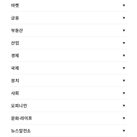
마켓
금융
부동산
산업
경제
국제
정치
사회
오피니언
문화·라이프
뉴스발전소