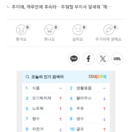
추미애, 하루만에 후속타…주형철 부지사 앞세워 '재정TF' 즉시 가동
0
0
0
0
좋아요
화나요
슬퍼요
추가취재 원해요