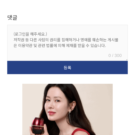
댓글
0 / 300