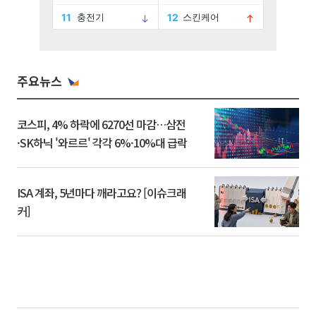
주요뉴스
코스피, 4% 하락에 6270선 마감…삼전
·SK하닉 '와르르' 각각 6%·10%대 급락
ISA 계좌, 5년마다 깨라고요? [이슈크래
커]