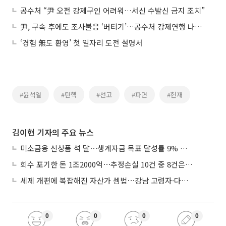
공수처 “尹 오전 강제구인 어려워…서신 수발신 금지 조치”
尹, 구속 후에도 조사불응 ‘버티기’…공수처 강제연행 나서나
‘경험 無도 환영’ 첫 일자리 도전 설명서
#윤석열
#탄핵
#선고
#파면
#헌재
김이현 기자의 주요 뉴스
미소금융 신상품 석 달⋯생계자금 목표 달성률 9% 그쳐
회수 포기한 돈 1조2000억⋯추정손실 10건 중 8건은 기업대출
세제 개편에 복잡해진 자산가 셈법⋯강남 고령자·다주택자 ‘자산재편 고심’
0
0
0
0