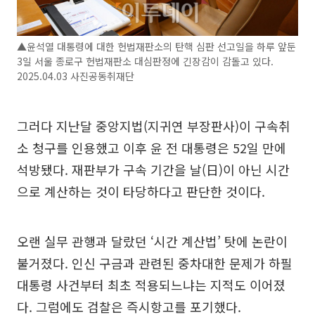
▲윤석열 대통령에 대한 헌법재판소의 탄핵 심판 선고일을 하루 앞둔
3일 서울 종로구 헌법재판소 대심판정에 긴장감이 감돌고 있다.
2025.04.03 사진공동취재단
그러다 지난달 중앙지법(지귀연 부장판사)이 구속취
소 청구를 인용했고 이후 윤 전 대통령은 52일 만에
석방됐다. 재판부가 구속 기간을 날(日)이 아닌 시간
으로 계산하는 것이 타당하다고 판단한 것이다.
오랜 실무 관행과 달랐던 ‘시간 계산법’ 탓에 논란이
불거졌다. 인신 구금과 관련된 중차대한 문제가 하필
대통령 사건부터 최초 적용되느냐는 지적도 이어졌
다. 그럼에도 검찰은 즉시항고를 포기했다.