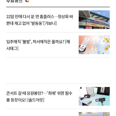
주요뉴스
22일 만에 다시 문 연 홈플러스…정상화 바
쁜데 재고 없어 ‘발동동’[가보니]
입추매직 '불발', 처서매직은 올까요? [해
시태그]
콘서트 갈 때 응원봉만?⋯'최애' 위한 필수
품 등장이오! [솔드아웃]