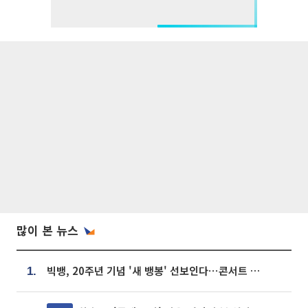
많이 본 뉴스
빅뱅, 20주년 기념 '새 뱅봉' 선보인다⋯콘서트 앞두고 팝업 개최
1.