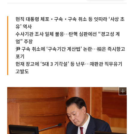
현직 대통령 체포‧구속‧구속 취소 등 잇따라 ‘사상 초
유’ 역사
수사기관 조사 일체 불응…탄핵 심판에선 “경고성 계
엄” 주장
尹 구속 취소에 ‘구속기간 계산법’ 논란…檢은 즉시항고
포기
헌재 장고에 ‘5대 3 기각설’ 등 난무…재판관 직무유기
고발도