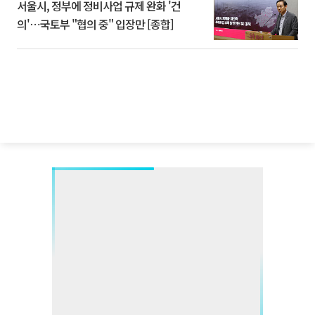
서울시, 정부에 정비사업 규제 완화 '건
의'⋯국토부 "협의 중" 입장만 [종합]