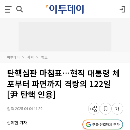
이투데이
사회
법조
탄핵심판 마침표…현직 대통령 체
포부터 파면까지 격랑의 122일
[尹 탄핵 인용]
입력 2025-04-04 11:29
김이현 기자
구글 선호매체 추가