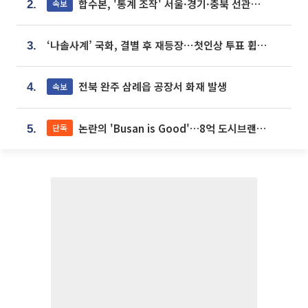
합수본, '통계 조작' 서울·경기·충북 선관위 등 추가 압수수색
속보
2.
‘나솔사계’ 국화, 결별 후 재등장⋯첫인상 투표 휩쓸고 ‘인기녀’ 등극
3.
전북 완주 삼례읍 공장서 화재 발생
속보
4.
논란의 'Busan is Good'…8억 도시브랜드, 용산 대통령실 CI 업체가 수행
단독
5.