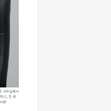
한 사무실에서
고, 전 세
an@