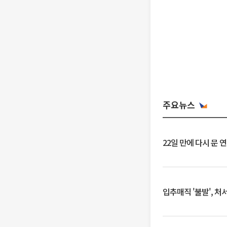
주요뉴스
22일 만에 다시 문 
입추매직 '불발', 처