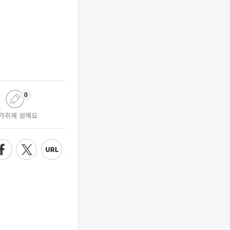
0
가취재 원해요