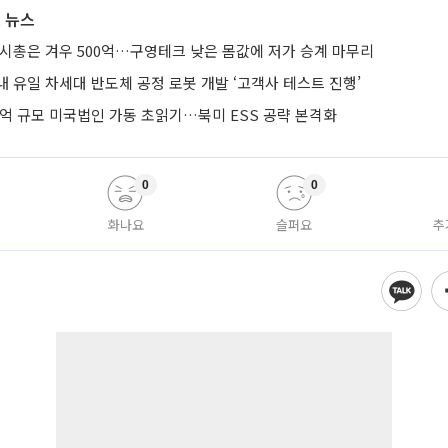
 뉴스
 시총은 겨우 500억…구영테크 낮은 몸값에 저가 승계 마무리
 유일 차세대 반도체 공정 로봇 개발 ‘고객사 테스트 진행’
0억 규모 미국법인 가동 초읽기…북미 ESS 공략 본격화
0
0
화나요
슬퍼요
추