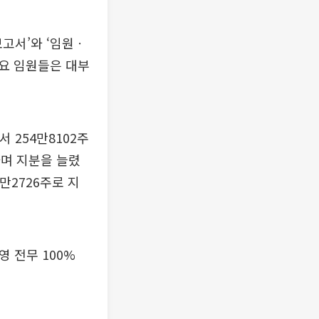
고서’와 ‘임원ㆍ
요 임원들은 대부
 254만8102주
하며 지분을 늘렸
만2726주로 지
 전무 100%