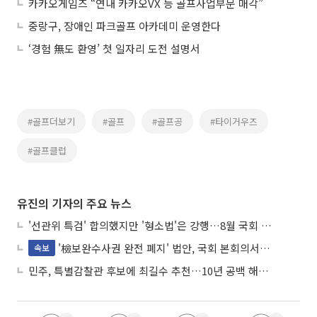
카카오게임즈 “연내 카카오VX 등 골프사업부문 매각”
중랑구, 장애인 파크골프 아카데미 운영한다
‘경험 無도 환영’ 첫 일자리 도전 설명서
#골프더보기
#골프
#골프공
#타이거우즈
#골프클럽
유진의 기자의 주요 뉴스
'선관위 특검' 합의했지만 '형소법'은 강행…8월 국회 '입법 2차전' 예고
'檢보완수사권 완전 폐지' 법안, 국회 본회의서 민주당 주도 통과
속보
민주, 특별감찰관 후보에 최길수 추천…10년 공백 해소 속도