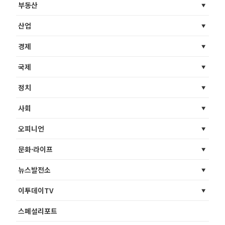
부동산
산업
경제
국제
정치
사회
오피니언
문화·라이프
뉴스발전소
이투데이TV
스페셜리포트