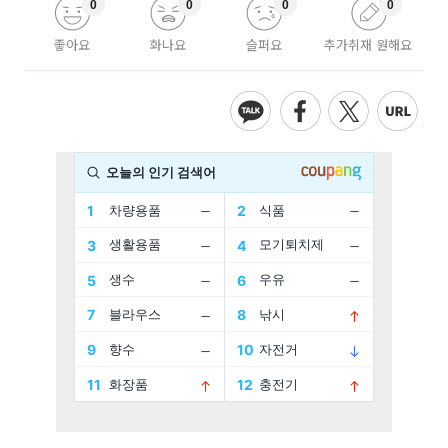
0
0
0
0
좋아요
화나요
슬퍼요
추가취재 원해요