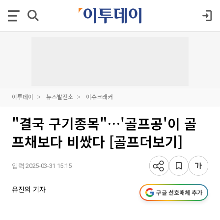
이투데이
뉴스발전소
이슈크래커
"결국 구기종목"…'골프공'이 골
프채보다 비쌌다 [골프더보기]
입력 2025-03-31 15:15
유진의 기자
구글 선호매체 추가