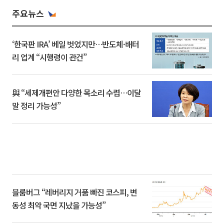
주요뉴스
‘한국판 IRA’ 베일 벗었지만…반도체·배터
리 업계 “시행령이 관건”
與 “세제개편안 다양한 목소리 수렴…이달
말 정리 가능성”
블룸버그 “레버리지 거품 빠진 코스피, 변
동성 최악 국면 지났을 가능성”