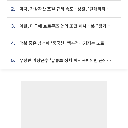
미국, 가상자산 포괄 규제 속도…상원, ‘클래리티법’ 9월 절차투표 추진
2.
이란, 미국에 호르무즈 합의 조건 제시…美 “경기 아직 안 끝나” [종합]
3.
맥북 품은 삼성에 ‘중국산’ 맹추격⋯커지는 노트북 OLED 시장
4.
우성빈 기장군수 ‘유튜브 정치’에…국민의힘 군의원들 집단 반발
5.