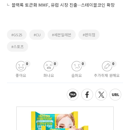
블랙록 토큰화 MMF, 유럽 시장 진출∙∙∙스테이블코인 확장
#GS25
#CU
#세븐일레븐
#편의점
#스포츠
0
0
0
0
좋아요
화나요
슬퍼요
추가취재 원해요