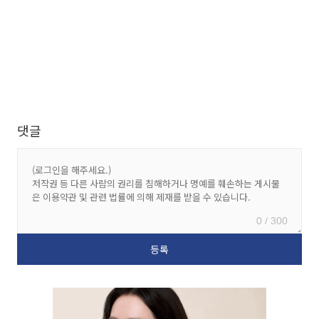
댓글
0 / 300