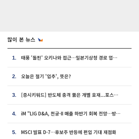
많이 본 뉴스
태풍 '돌핀' 오키나와 접근…일본기상청 경로 업데이트
1.
오늘은 절기 '입추', 뜻은?
2.
[증시키워드] 반도체 충격 뚫은 개별 호재...포스코퓨처엠·에코프로·한화솔루션 '눈길'
3.
iM "LIG D&A, 천궁-II 매출 하반기 회복 전망…방산 톱픽 유지"
4.
MSCI 발표 D-7…후보주 반등에 편입 기대 재점화
5.