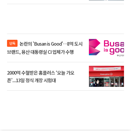
논란의 'Busan is Good'…8억 도시
단독
브랜드, 용산 대통령실 CI 업체가 수행
2000억 수혈받은 홈플러스 ‘오늘 가오
픈’...13일 정식 개장 시험대