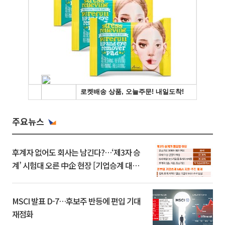
주요뉴스
후계자 없어도 회사는 남긴다?…‘제3자 승
계’ 시험대 오른 中企 현장 [기업승계 대전
환]
MSCI 발표 D-7…후보주 반등에 편입 기대
재점화