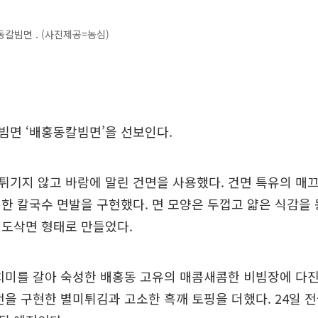
칼빔면 . (사진제공=농심)
빔면 ‘배홍동칼빔면’을 선보인다.
기지 않고 바람에 말린 건면을 사용했다. 건면 특유의 매
한 칼국수 면발을 구현했다. 면 모양은 두껍고 얇은 식감을 
 도삭면 형태로 만들었다.
치미를 갈아 숙성한 배홍동 고유의 매콤새콤한 비빔장에 다
전을 구현한 별미튀김과 고소한 흑깨 토핑을 더했다. 24일 전