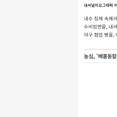
내셔널지오그래픽 어패
내수 침체 속에서
수비빔면을, 내
야구 협업 빵을,
농심, '배홍동칼