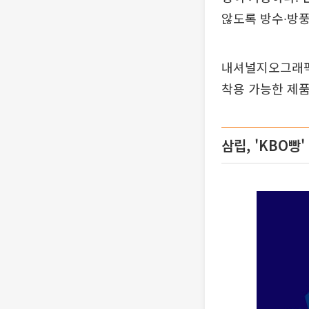
않도록 방수∙방풍
내셔널지오그래픽
착용 가능한 제품
삼립, 'KBO빵'