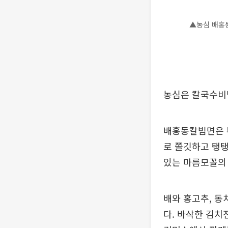
▲농심 배홍동
농심은 칼국수비
배홍동칼빔면은 튀
로 쫄깃하고 탱탱
있는 마름모꼴의
배와 홍고추, 동
다. 바삭한 김치