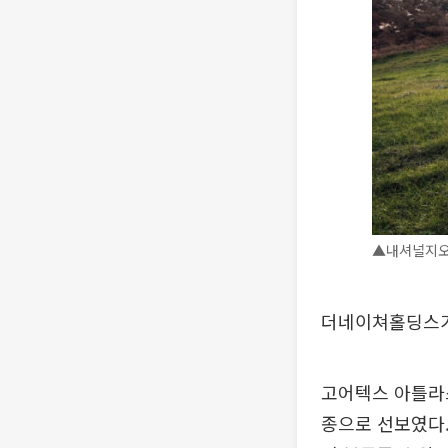
▲내셔널지오
더네이쳐홀딩스가
고어텍스 아틀라스
종으로 선보였다.