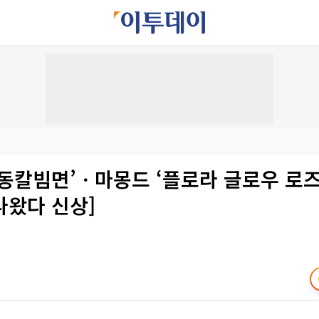
홍동칼빔면’ㆍ마몽드 ‘플로라 글로우 로즈
[나왔다 신상]