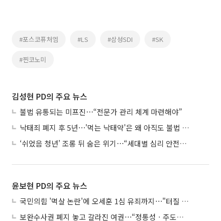
#포스코퓨처엠
#LS
#삼성SDI
#SK
#찐코노미
김성현 PD의 주요 뉴스
불법 유통되는 미프진⋯“전문가 관리 체계 마련해야”
낙태죄 폐지 후 5년⋯'먹는 낙태약'은 왜 아직도 불법 유통되나
‘쉬었음 청년’ 조롱 뒤 숨은 위기⋯“세대별 심리 안전망 시급”
윤보현 PD의 주요 뉴스
국민의힘 '멱살 논란'에 오세훈 1심 유죄까지⋯"터질 게 터졌다"
보완수사권 폐지 놓고 갈라진 여권⋯“정통성ㆍ주도권 싸움”