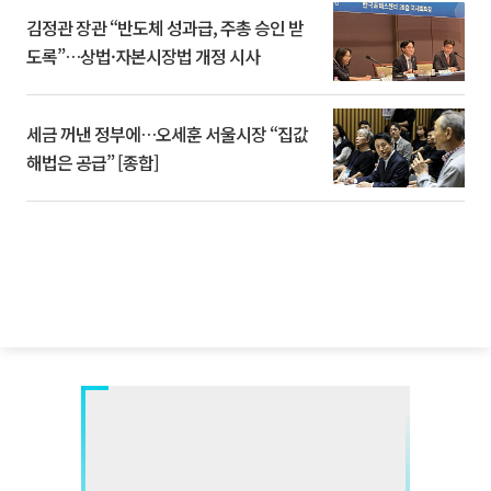
김정관 장관 “반도체 성과급, 주총 승인 받
도록”…상법·자본시장법 개정 시사
세금 꺼낸 정부에…오세훈 서울시장 “집값
해법은 공급” [종합]