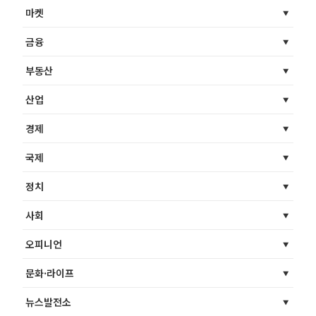
마켓
금융
부동산
산업
경제
국제
정치
사회
오피니언
문화·라이프
뉴스발전소