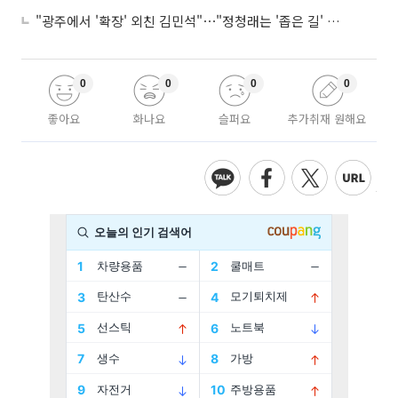
"광주에서 '확장' 외친 김민석"⋯"정청래는 '좁은 길' 선택"
0
0
0
0
좋아요
화나요
슬퍼요
추가취재 원해요