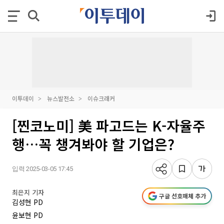
이투데이
뉴스발전소
이슈크래커
[찐코노미] 美 파고드는 K-자율주
행…꼭 챙겨봐야 할 기업은?
입력 2025-03-05 17:45
최은지 기자
구글 선호매체 추가
김성현 PD
윤보현 PD