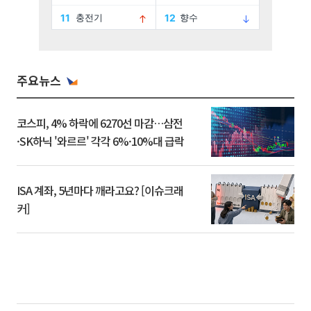
주요뉴스
코스피, 4% 하락에 6270선 마감…삼전
·SK하닉 '와르르' 각각 6%·10%대 급락
ISA 계좌, 5년마다 깨라고요? [이슈크래
커]