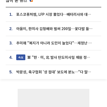
많이 본 뉴스
포스코퓨처엠, LFP 시장 뚫었다…배터리사와 대규모 장기 공급 합의
1.
아옳이, 한의사 김형배와 벌써 200일⋯꽃다발 들고 "프러포즈 아냐"
2.
추미애 "복지가 아니라 도민이 늘었다"…재정난 책임론 정면돌파
3.
軍 "한ㆍ미, 北 발사 탄도미사일 제원 정밀분석 중"
속보
4.
박문성, 축구협회 '성 접대' 보도에 분노…"다 말아먹으려고 작정했나"
5.