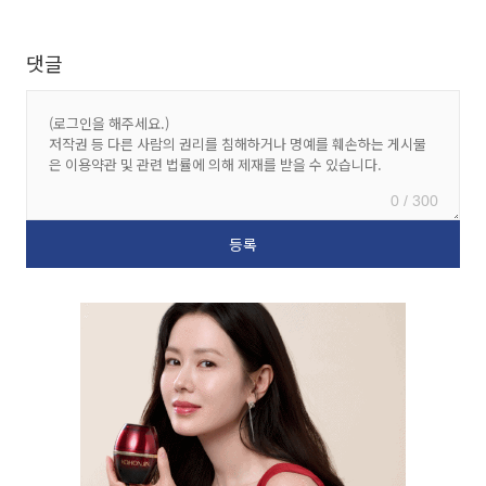
댓글
0 / 300