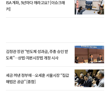
ISA 계좌, 5년마다 깨라고요? [이슈크래
커]
김정관 장관 “반도체 성과급, 주총 승인 받
도록”…상법·자본시장법 개정 시사
세금 꺼낸 정부에…오세훈 서울시장 “집값
해법은 공급” [종합]