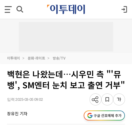
이투데이
문화·라이프
방송/TV
백현은 나왔는데…시우민 측 "'뮤
뱅', SM엔터 눈치 보고 출연 거부"
입력 2025-03-05 09:02
장유진 기자
구글 선호매체 추가