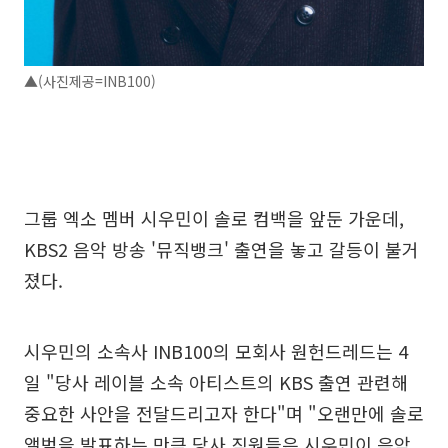
▲(사진제공=INB100)
그룹 엑소 멤버 시우민이 솔로 컴백을 앞둔 가운데,
KBS2 음악 방송 '뮤직뱅크' 출연을 놓고 갈등이 불거
졌다.
시우민의 소속사 INB100의 모회사 원헌드레드는 4
일 "당사 레이블 소속 아티스트의 KBS 출연 관련해
중요한 사안을 전달드리고자 한다"며 "오랜만에 솔로
앨범을 발표하는 만큼 당사 직원들은 시우민이 음악