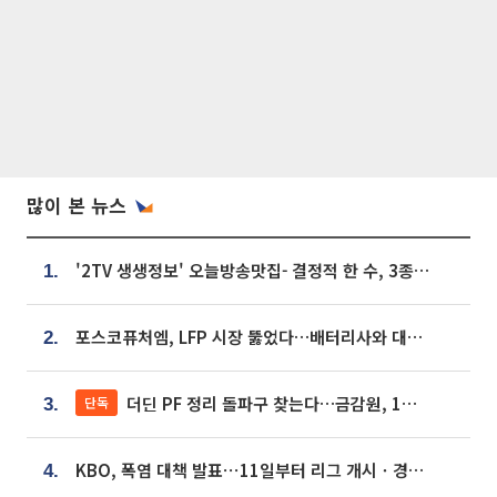
많이 본 뉴스
'2TV 생생정보' 오늘방송맛집- 결정적 한 수, 3종 메밀면! 메밀 소바 맛집 '의○○○○'
1.
포스코퓨처엠, LFP 시장 뚫었다…배터리사와 대규모 장기 공급 합의
2.
더딘 PF 정리 돌파구 찾는다…금감원, 1년 반 만에 매각설명회 재개
단독
3.
KBO, 폭염 대책 발표⋯11일부터 리그 개시ㆍ경기 오후 7시 시작
4.