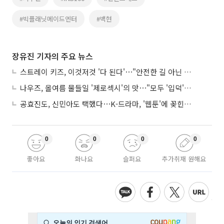
#빅플래닛메이드엔터
#백현
장유진 기자의 주요 뉴스
스트레이 키즈, 이것저것 '다 된다'⋯"안전한 길 아닌 도전이 재밌어"
나우즈, 올여름 물들일 '제로섹시'의 맛⋯"모두 '입덕'시킬 것"
공효진도, 신민아도 택했다⋯K-드라마, '웹툰'에 꽂힌 이유
0
0
0
0
좋아요
화나요
슬퍼요
추가취재 원해요