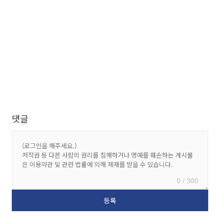
댓글
0 / 300