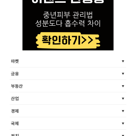
마켓
금융
부동산
산업
경제
국제
정치