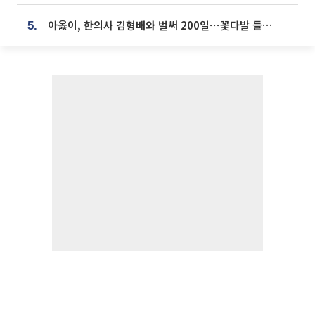
아옳이, 한의사 김형배와 벌써 200일⋯꽃다발 들고 "프러포즈 아냐"
5.