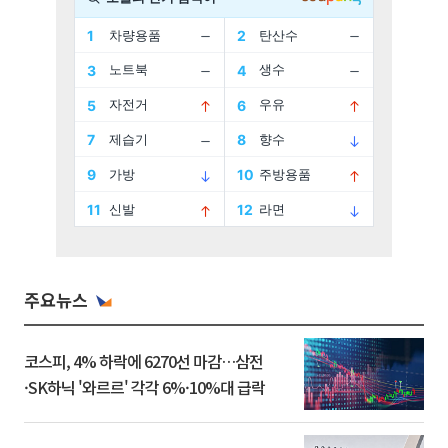
주요뉴스
코스피, 4% 하락에 6270선 마감…삼전
·SK하닉 '와르르' 각각 6%·10%대 급락