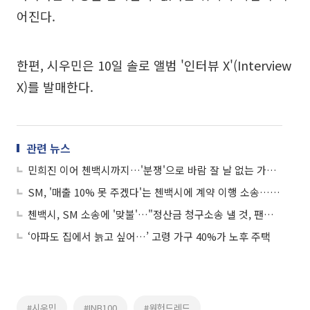
어진다.
한편, 시우민은 10일 솔로 앨범 '인터뷰 X'(Interview
X)를 발매한다.
관련 뉴스
민희진 이어 첸백시까지…'분쟁'으로 바람 잘 날 없는 가요계
SM, '매출 10% 못 주겠다'는 첸백시에 계약 이행 소송…"법과 원칙대로"
첸백시, SM 소송에 '맞불'…"정산금 청구소송 낼 것, 팬들께 죄송"
‘아파도 집에서 늙고 싶어…’ 고령 가구 40%가 노후 주택
#시우민
#INB100
#원헌드레드